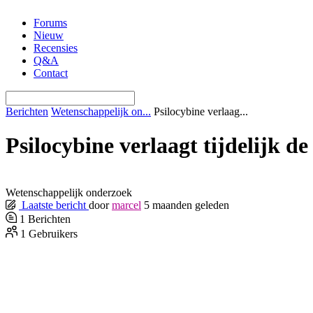
Ga
Forums
naar
Nieuw
de
Recensies
inhoud
Q&A
Contact
Berichten
Wetenschappelijk on...
Psilocybine verlaag...
Psilocybine verlaagt tijdelijk 
Wetenschappelijk onderzoek
Laatste bericht
door
marcel
5 maanden geleden
1
Berichten
1
Gebruikers