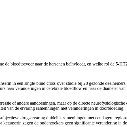
ne de bloedtoevoer naar de hersenen beïnvloedt, en welke rol de 5-HT2
serin in een single-blind cross-over studie bij 28 gezonde deelnemers.
rs naar veranderingen in cerebrale bloedflow en naar de diameter van de
 depressie of andere aandoeningen, maar op de directe neurofysiologisc
siteit van de ervaring samenhingen met veranderingen in doorbloeding.
 subjectieve drugservaring duidelijk samenhingen met een lagere region
 ketanserin zagen de onderzoekers geen significante verandering in de