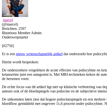
marcel
(@marcel)
Berichten: 2597
Illustrious Member
Admin
Onderwerpstarter
[#2756]
Er is een
nieuw wetenschappelijk artikel
dat onderzoekt hoe psilocybi
Hierin wordt besproken:
De onderzoekers vergeleken de acute effecten van psilocybine en ketan
ketanserine juist een antagonist is. Met MRI-technieken keken de auteu
de hersenen voert.
De echte focus van dit artikel ligt niet op klinische verbetering van
auteurs ook of de bloedspiegels van psilocine en de subjectieve inten
De uitkomsten laten zien dat hogere psilocinespiegels en een sterkere
bloedflow gemiddeld met ongeveer 11,6 procent onder psilocybine. Na