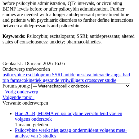
before psilocybin administration, QTc intervals, or circulating
BDNF levels before or after psilocybin administration. Further
studies are needed with a longer antidepressant pretreatment time
and patients with psychiatric disorders to further define interactions
between antidepressants and psilocybin.
Keywords:
Psilocybin; escitalopram; SSRI; antidepressants; altered
states of consciousness; anxiety; pharmacokinetics.
Geplaatst : 18 maart 2026 16:05
Onderwerp trefwoorden
psilocybine
escitalopram
SSRI
antidepressiva
interactie
angst
bad
trip
farmacokinetiek
gezonde vrijwilligers
crossover studie
Forumsprong:
Vorig onderwerp
Volgende topic
Verwante onderwerpen
Hoe 2C‑B, MDMA en psilocybine verschillend voelen
volgens onderzoek
1 maand geleden
Psilocybine werkt niet gezag-ondermijdent volgens meta-
analyse van 3 studies