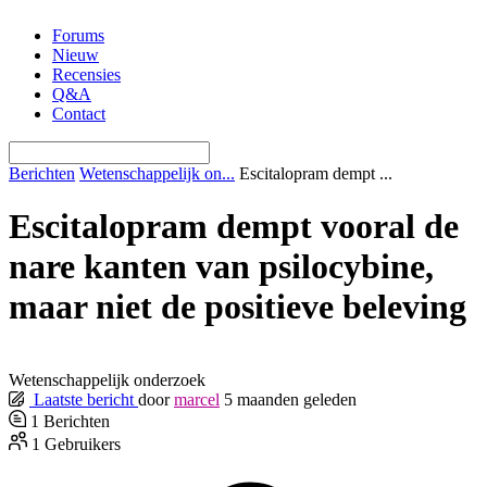
Ga
Forums
naar
Nieuw
de
Recensies
inhoud
Q&A
Contact
Berichten
Wetenschappelijk on...
Escitalopram dempt ...
Escitalopram dempt vooral de
nare kanten van psilocybine,
maar niet de positieve beleving
Wetenschappelijk onderzoek
Laatste bericht
door
marcel
5 maanden geleden
1
Berichten
1
Gebruikers