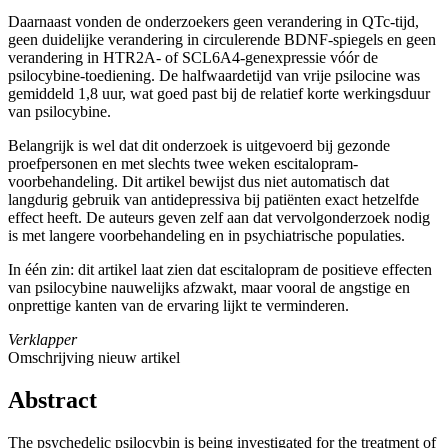
Daarnaast vonden de onderzoekers geen verandering in QTc-tijd,
geen duidelijke verandering in circulerende BDNF-spiegels en geen
verandering in HTR2A- of SCL6A4-genexpressie vóór de
psilocybine-toediening. De halfwaardetijd van vrije psilocine was
gemiddeld 1,8 uur, wat goed past bij de relatief korte werkingsduur
van psilocybine.
Belangrijk is wel dat dit onderzoek is uitgevoerd bij gezonde
proefpersonen en met slechts twee weken escitalopram-
voorbehandeling. Dit artikel bewijst dus niet automatisch dat
langdurig gebruik van antidepressiva bij patiënten exact hetzelfde
effect heeft. De auteurs geven zelf aan dat vervolgonderzoek nodig
is met langere voorbehandeling en in psychiatrische populaties.
In één zin: dit artikel laat zien dat escitalopram de positieve effecten
van psilocybine nauwelijks afzwakt, maar vooral de angstige en
onprettige kanten van de ervaring lijkt te verminderen.
Verklapper
Omschrijving nieuw artikel
Abstract
The psychedelic psilocybin is being investigated for the treatment of