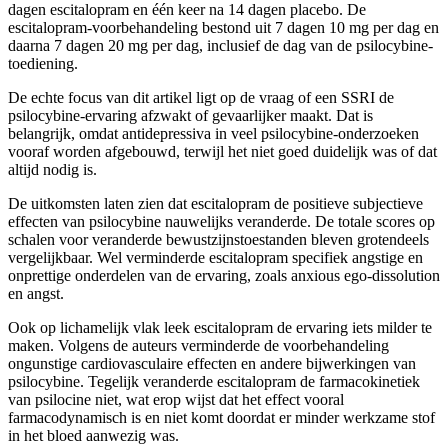
dagen escitalopram en één keer na 14 dagen placebo. De
escitalopram-voorbehandeling bestond uit 7 dagen 10 mg per dag en
daarna 7 dagen 20 mg per dag, inclusief de dag van de psilocybine-
toediening.
De echte focus van dit artikel ligt op de vraag of een SSRI de
psilocybine-ervaring afzwakt of gevaarlijker maakt. Dat is
belangrijk, omdat antidepressiva in veel psilocybine-onderzoeken
vooraf worden afgebouwd, terwijl het niet goed duidelijk was of dat
altijd nodig is.
De uitkomsten laten zien dat escitalopram de positieve subjectieve
effecten van psilocybine nauwelijks veranderde. De totale scores op
schalen voor veranderde bewustzijnstoestanden bleven grotendeels
vergelijkbaar. Wel verminderde escitalopram specifiek angstige en
onprettige onderdelen van de ervaring, zoals anxious ego-dissolution
en angst.
Ook op lichamelijk vlak leek escitalopram de ervaring iets milder te
maken. Volgens de auteurs verminderde de voorbehandeling
ongunstige cardiovasculaire effecten en andere bijwerkingen van
psilocybine. Tegelijk veranderde escitalopram de farmacokinetiek
van psilocine niet, wat erop wijst dat het effect vooral
farmacodynamisch is en niet komt doordat er minder werkzame stof
in het bloed aanwezig was.