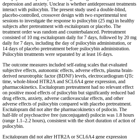
depression and anxiety. Unclear is whether antidepressant treatments
interact with psilocybin. The present study used a double-blind,
placebo-controlled, crossover design with two experimental test
sessions to investigate the response to psilocybin (25 mg) in healthy
subjects after pretreatment with escitalopram or placebo. The
treatment order was random and counterbalanced. Pretreatment
consisted of 10 mg escitalopram daily for 7 days, followed by 20 mg
daily for 7 days, including the day of psilocybin administration, or
14 days of placebo pretreatment before psilocybin administration.
Psilocybin treatments were separated by at least 16 days.
The outcome measures included self-rating scales that evaluated
subjective effects, autonomic effects, adverse effects, plasma brain-
derived neurotrophic factor (BDNF) levels, electrocardiogram QTc
time, whole-blood HTR2A and SCL6A4 gene expression, and
pharmacokinetics. Escitalopram pretreatment had no relevant effect
on positive mood effects of psilocybin but significantly reduced bad
drug effects, anxiety, adverse cardiovascular effects, and other
adverse effects of psilocybin compared with placebo pretreatment.
Escitalopram did not alter the pharmacokinetics of psilocin. The
half-life of psychoactive free (unconjugated) psilocin was 1.8 hours
(range 1.1–2.2 hours), consistent with the short duration of action of
psilocybin.
Escitalopram did not alter HTR2A or SCL6A4 gene expression