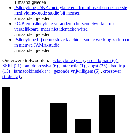
1 maand geleden
Psilocybine, DNA-methylatie en alcohol use disorder: eerste
methylome-brede studie bij mensen
2 maanden geleden
2C-B en psilocybine veranderen hersennetwerken op
vergelijkbare, maar niet identieke wijze
3 maanden geleden
Psilocybine bij depressieve klachten: snelle werking zichtbaar
in nieuwe JAMA-studie
3 maanden geleden
Onderwerp trefwoorden:
psilocybine (311)
,
escitalopram (6)
,
SSRI (21)
,
antidepressiva (6)
,
interactie (1)
,
angst (25)
,
bad trip
(13)
,
farmacokinetiek (4)
,
gezonde vrijwilligers (6)
,
crossover
studie (2)
,