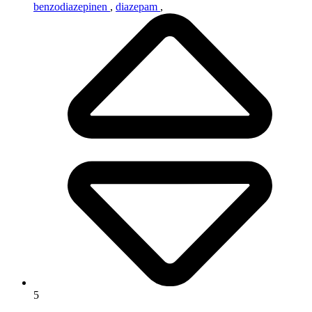
benzodiazepinen
,
diazepam
,
5