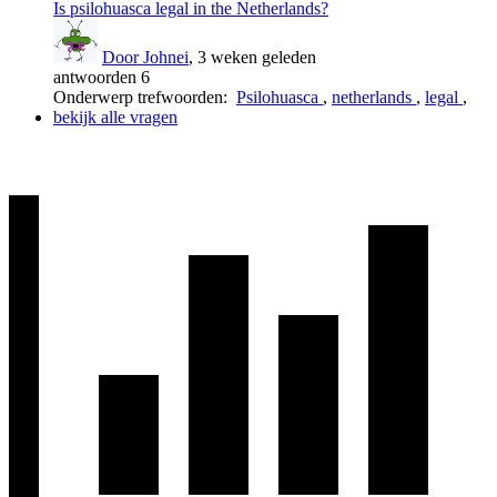
Is psilohuasca legal in the Netherlands?
Door Johnei
, 3 weken geleden
antwoorden 6
Onderwerp trefwoorden:
Psilohuasca
,
netherlands
,
legal
,
bekijk alle vragen