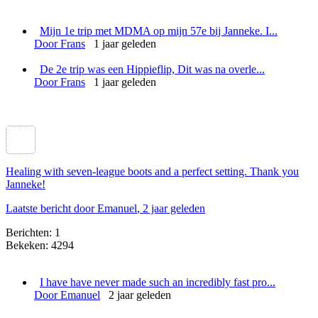
Mijn 1e trip met MDMA op mijn 57e bij Janneke. I...
Door Frans
1 jaar geleden
De 2e trip was een Hippieflip, Dit was na overle...
Door Frans
1 jaar geleden
Healing with seven-league boots and a perfect setting. Thank you
Janneke!
Laatste bericht door Emanuel
, 2 jaar geleden
Berichten: 1
Bekeken: 4294
I have have never made such an incredibly fast pro...
Door Emanuel
2 jaar geleden