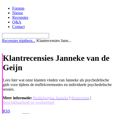
Ga
Forums
naar
Nieuw
de
Recensies
inhoud
Q&A
Contact
Recensies tripthera...
Klantrecensies Jann...
Klantrecensies Janneke van de
Geijn
Lees hier wat onze klanten vinden van Janneke als psychedelische
gids voor tijdens de truffelceremonies en individuele psychedelische
sessies.
Meer informatie:
Profielpagina Janneke
|
Reserveren
|
Beschikbaarheid en werkgebied
RSS