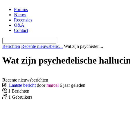
Ga
Forums
naar
Nieuw
de
Recensies
inhoud
Q&A
Contact
Berichten
Recente nieuwsberic...
Wat zijn psychedeli...
Wat zijn psychedelische hallucin
Recente nieuwsberichten
Laatste bericht
door
marcel
6 jaar geleden
1
Berichten
1
Gebruikers