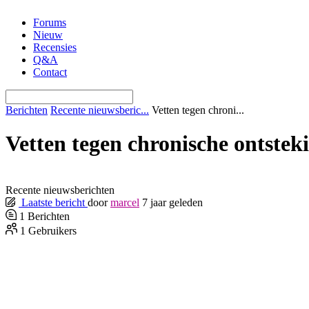
Ga
Forums
naar
Nieuw
de
Recensies
inhoud
Q&A
Contact
Berichten
Recente nieuwsberic...
Vetten tegen chroni...
Vetten tegen chronische ontstek
Recente nieuwsberichten
Laatste bericht
door
marcel
7 jaar geleden
1
Berichten
1
Gebruikers