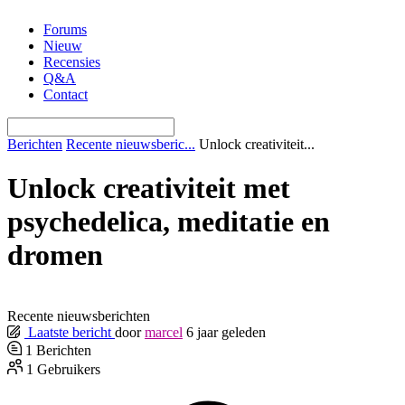
Ga
Forums
naar
Nieuw
de
Recensies
inhoud
Q&A
Contact
Berichten
Recente nieuwsberic...
Unlock creativiteit...
Unlock creativiteit met
psychedelica, meditatie en
dromen
Recente nieuwsberichten
Laatste bericht
door
marcel
6 jaar geleden
1
Berichten
1
Gebruikers