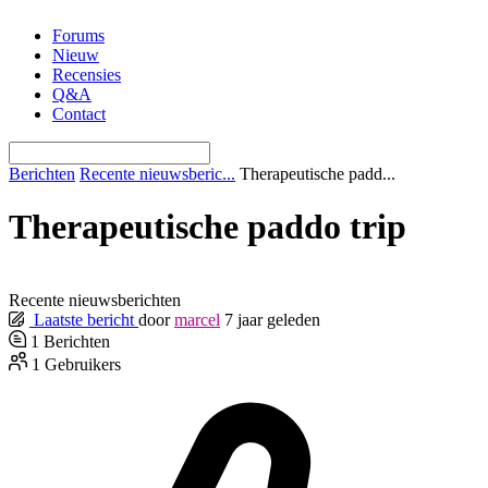
Ga
Forums
naar
Nieuw
de
Recensies
inhoud
Q&A
Contact
Berichten
Recente nieuwsberic...
Therapeutische padd...
Therapeutische paddo trip
Recente nieuwsberichten
Laatste bericht
door
marcel
7 jaar geleden
1
Berichten
1
Gebruikers