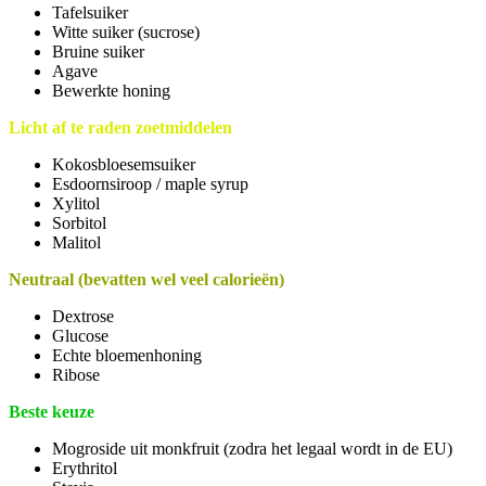
Tafelsuiker
Witte suiker (sucrose)
Bruine suiker
Agave
Bewerkte honing
Licht af te raden zoetmiddelen
Kokosbloesemsuiker
Esdoornsiroop / maple syrup
Xylitol
Sorbitol
Malitol
Neutraal (bevatten wel veel calorieën)
Dextrose
Glucose
Echte bloemenhoning
Ribose
Beste keuze
Mogroside uit monkfruit (zodra het legaal wordt in de EU)
Erythritol