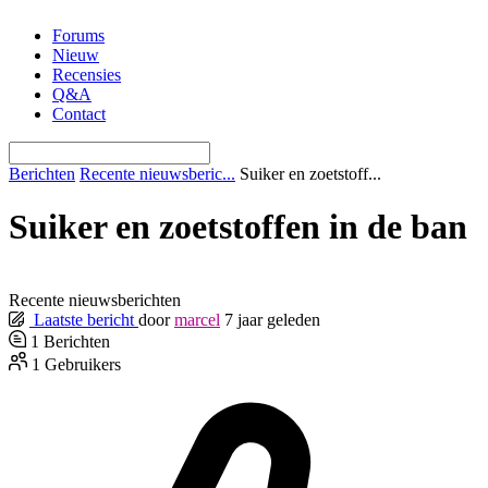
Ga
Forums
naar
Nieuw
de
Recensies
inhoud
Q&A
Contact
Berichten
Recente nieuwsberic...
Suiker en zoetstoff...
Suiker en zoetstoffen in de ban
Recente nieuwsberichten
Laatste bericht
door
marcel
7 jaar geleden
1
Berichten
1
Gebruikers