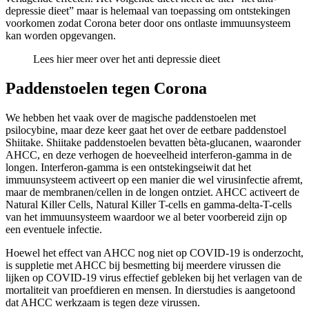
depressie dieet” maar is helemaal van toepassing om ontstekingen
voorkomen zodat Corona beter door ons ontlaste immuunsysteem
kan worden opgevangen.
Lees hier meer over
het anti depressie dieet
Paddenstoelen tegen Corona
We hebben het vaak over de magische paddenstoelen met
psilocybine, maar deze keer gaat het over de eetbare paddenstoel
Shiitake. Shiitake paddenstoelen bevatten bèta-glucanen, waaronder
AHCC, en deze verhogen de hoeveelheid interferon-gamma in de
longen. Interferon-gamma is een ontstekingseiwit dat het
immuunsysteem activeert op een manier die wel virusinfectie afremt,
maar de membranen/cellen in de longen ontziet. AHCC activeert de
Natural Killer Cells, Natural Killer T-cells en gamma-delta-T-cells
van het immuunsysteem waardoor we al beter voorbereid zijn op
een eventuele infectie.
Hoewel het effect van AHCC nog niet op COVID-19 is onderzocht,
is suppletie met AHCC bij besmetting bij meerdere virussen die
lijken op COVID-19 virus effectief gebleken bij het verlagen van de
mortaliteit van proefdieren en mensen. In dierstudies is aangetoond
dat AHCC werkzaam is tegen deze virussen.