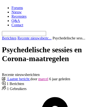
Ga
Forums
naar
Nieuw
de
Recensies
inhoud
Q&A
Contact
Berichten
Recente nieuwsberic...
Psychedelische sess...
Psychedelische sessies en
Corona-maatregelen
Recente nieuwsberichten
Laatste bericht
door
marcel
6 jaar geleden
1
Berichten
1
Gebruikers