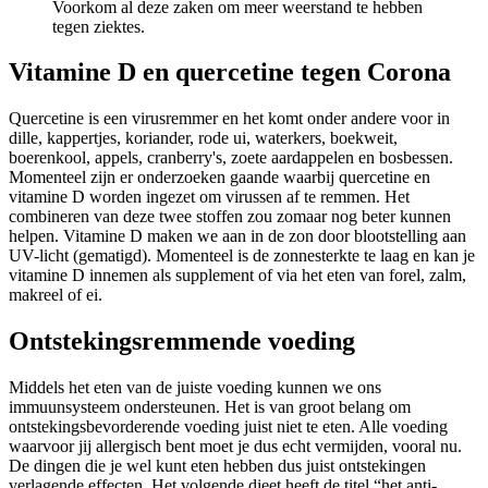
Voorkom al deze zaken om meer weerstand te hebben
tegen ziektes.
Vitamine D en quercetine tegen Corona
Quercetine is een virusremmer en het komt onder andere voor in
dille, kappertjes, koriander, rode ui, waterkers, boekweit,
boerenkool, appels, cranberry's, zoete aardappelen en bosbessen.
Momenteel zijn er onderzoeken gaande waarbij quercetine en
vitamine D worden ingezet om virussen af te remmen. Het
combineren van deze twee stoffen zou zomaar nog beter kunnen
helpen. Vitamine D maken we aan in de zon door blootstelling aan
UV-licht (gematigd). Momenteel is de zonnesterkte te laag en kan je
vitamine D innemen als supplement of via het eten van forel, zalm,
makreel of ei.
Ontstekingsremmende voeding
Middels het eten van de juiste voeding kunnen we ons
immuunsysteem ondersteunen. Het is van groot belang om
ontstekingsbevorderende voeding juist niet te eten. Alle voeding
waarvoor jij allergisch bent moet je dus echt vermijden, vooral nu.
De dingen die je wel kunt eten hebben dus juist ontstekingen
verlagende effecten. Het volgende dieet heeft de titel “het anti-