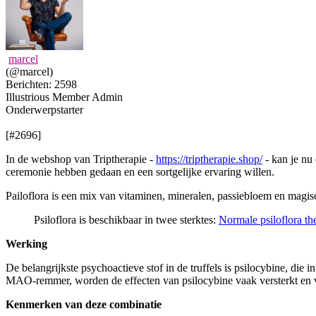
marcel
(@marcel)
Berichten: 2598
Illustrious Member
Admin
Onderwerpstarter
[#2696]
In de webshop van Triptherapie -
https://triptherapie.shop/
- kan je nu
ceremonie hebben gedaan en een sortgelijke ervaring willen.
Pailoflora is een mix van vitaminen, mineralen, passiebloem en magisch
Psiloflora is beschikbaar in twee sterktes:
Normale psiloflora th
Werking
De belangrijkste psychoactieve stof in de truffels is psilocybine, di
MAO-remmer, worden de effecten van psilocybine vaak versterkt en ve
Kenmerken van deze combinatie