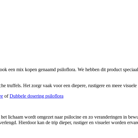
 ook een mix kopen genaamd psiloflora. We hebben dit product speciaal
e truffels. Het zorgr vaak voor een diepere, rustigere en meee visuele 
ee
of
Dubbele dosering psiloflora
e in het lichaam wordt omgezet naar psilocine en zo veranderingen in b
rlengd. Hierdoor kan de trip dieper, rustiger en visueler worden erva