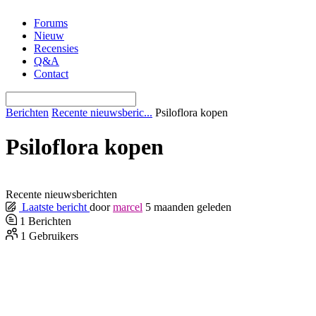
Ga
Forums
naar
Nieuw
de
Recensies
inhoud
Q&A
Contact
Berichten
Recente nieuwsberic...
Psiloflora kopen
Psiloflora kopen
Recente nieuwsberichten
Laatste bericht
door
marcel
5 maanden geleden
1
Berichten
1
Gebruikers