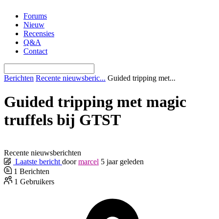
Ga
Forums
naar
Nieuw
de
Recensies
inhoud
Q&A
Contact
Berichten
Recente nieuwsberic...
Guided tripping met...
Guided tripping met magic
truffels bij GTST
Recente nieuwsberichten
Laatste bericht
door
marcel
5 jaar geleden
1
Berichten
1
Gebruikers