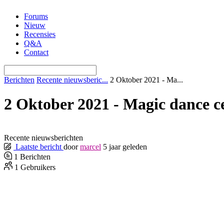
Ga
Forums
naar
Nieuw
de
Recensies
inhoud
Q&A
Contact
Berichten
Recente nieuwsberic...
2 Oktober 2021 - Ma...
2 Oktober 2021 - Magic dance c
Recente nieuwsberichten
Laatste bericht
door
marcel
5 jaar geleden
1
Berichten
1
Gebruikers