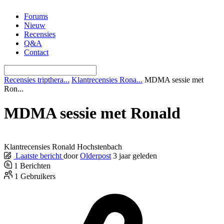
Ga
Forums
naar
Nieuw
de
Recensies
inhoud
Q&A
Contact
Recensies tripthera...
Klantrecensies Rona...
MDMA sessie met
Ron...
MDMA sessie met Ronald
Klantrecensies Ronald Hochstenbach
Laatste bericht
door
Olderpost
3 jaar geleden
1
Berichten
1
Gebruikers