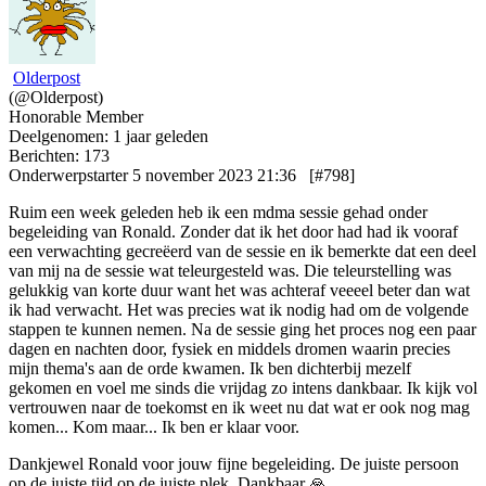
Olderpost
(@Olderpost)
Honorable Member
Deelgenomen: 1 jaar geleden
Berichten: 173
Onderwerpstarter
5 november 2023 21:36
[#798]
Ruim een week geleden heb ik een mdma sessie gehad onder
begeleiding van Ronald. Zonder dat ik het door had had ik vooraf
een verwachting gecreëerd van de sessie en ik bemerkte dat een deel
van mij na de sessie wat teleurgesteld was. Die teleurstelling was
gelukkig van korte duur want het was achteraf veeeel beter dan wat
ik had verwacht. Het was precies wat ik nodig had om de volgende
stappen te kunnen nemen. Na de sessie ging het proces nog een paar
dagen en nachten door, fysiek en middels dromen waarin precies
mijn thema's aan de orde kwamen. Ik ben dichterbij mezelf
gekomen en voel me sinds die vrijdag zo intens dankbaar. Ik kijk vol
vertrouwen naar de toekomst en ik weet nu dat wat er ook nog mag
komen... Kom maar... Ik ben er klaar voor.
Dankjewel Ronald voor jouw fijne begeleiding. De juiste persoon
op de juiste tijd op de juiste plek. Dankbaar 🙏