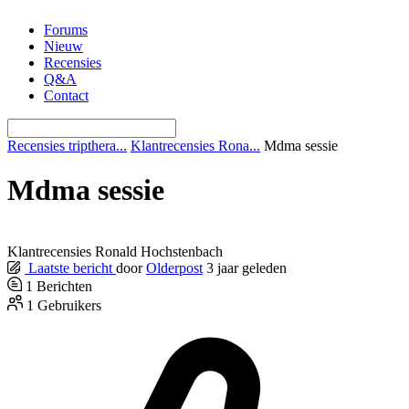
Ga
Forums
naar
Nieuw
de
Recensies
inhoud
Q&A
Contact
Recensies tripthera...
Klantrecensies Rona...
Mdma sessie
Mdma sessie
Klantrecensies Ronald Hochstenbach
Laatste bericht
door
Olderpost
3 jaar geleden
1
Berichten
1
Gebruikers