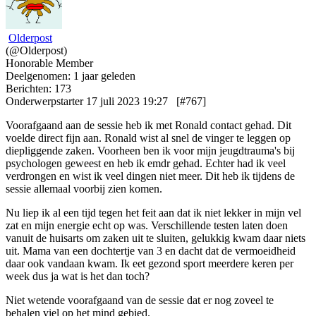
Olderpost
(@Olderpost)
Honorable Member
Deelgenomen: 1 jaar geleden
Berichten: 173
Onderwerpstarter
17 juli 2023 19:27
[#767]
Voorafgaand aan de sessie heb ik met Ronald contact gehad. Dit
voelde direct fijn aan. Ronald wist al snel de vinger te leggen op
diepliggende zaken. Voorheen ben ik voor mijn jeugdtrauma's bij
psychologen geweest en heb ik emdr gehad. Echter had ik veel
verdrongen en wist ik veel dingen niet meer. Dit heb ik tijdens de
sessie allemaal voorbij zien komen.
Nu liep ik al een tijd tegen het feit aan dat ik niet lekker in mijn vel
zat en mijn energie echt op was. Verschillende testen laten doen
vanuit de huisarts om zaken uit te sluiten, gelukkig kwam daar niets
uit. Mama van een dochtertje van 3 en dacht dat de vermoeidheid
daar ook vandaan kwam. Ik eet gezond sport meerdere keren per
week dus ja wat is het dan toch?
Niet wetende voorafgaand van de sessie dat er nog zoveel te
behalen viel op het mind gebied.