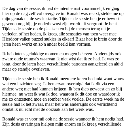
De dag van de sessie, ik had de intentie rust voornamelijk en ging
hier op de dag zelf vol overgave in. Ronald was relaxt, stelde me op
mijn gemak en de sessie startte. Tijdens de sessie ben je er bewust
gewoon nog bij , je onderbewust zijn wordt uit vergroot. Je bent
Tijdens de sessie op de plaatsen en bij de mensen terug uit je
verleden of het heden, ik kreeg alle sensaties van toen weer mee.
Hierdoor vallen puzzel stukjes in elkaar! Bizar hoe je brein door de
jaren heen werkt en zo'n ander beeld kan vormen.
Ik heb intens gelukkige momenten mogen beleven. Anderzijds ook
zware oude trauma's waarvan ik niet wist dat ik ze had. Ik was zo
jong, door de jaren heen verschillende patronen aangeleerd en altijd
maar op standje overleven.
Tijdens de sessie heb ik Ronald meerdere keren bedankt want wauw
wat een inzichten zeg. Ik ben ervan overtuigd dat ik dit via een
andere weg niet had kunnen krijgen. Ik ben diep geweest en zo blij
hiermee, nu weet ik wat ik doe, waarom ik dit doe en waardoor ik
me zo ontzettend moe en somber vaak voelde. De eerste week na de
sessie had ik het zwaar, maar het was anderzijds ook verlichtend
omdat ik nu echt met de oorzaak aan het werk was.
Ronald was er voor mij ook na de sessie wanneer ik hem nodig had.
Zijn dosis ervaringen hielpen mijn enorm en ik kreeg verschillende