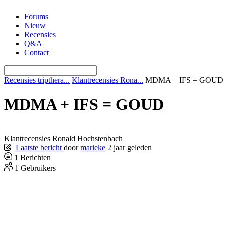
Ga
Forums
naar
Nieuw
de
Recensies
inhoud
Q&A
Contact
Recensies tripthera...
Klantrecensies Rona...
MDMA + IFS = GOUD
MDMA + IFS = GOUD
Klantrecensies Ronald Hochstenbach
Laatste bericht
door
marieke
2 jaar geleden
1
Berichten
1
Gebruikers