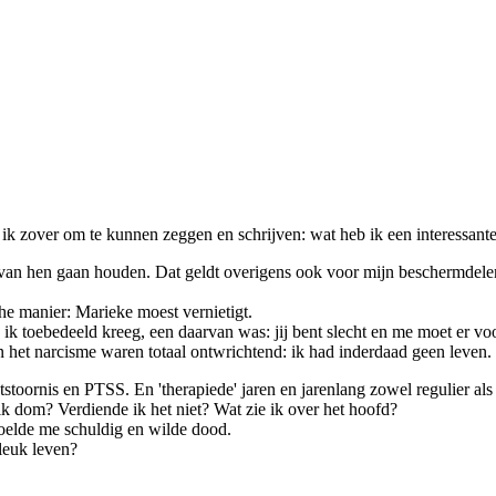
k zover om te kunnen zeggen en schrijven: wat heb ik een interessant
an hen gaan houden. Dat geldt overigens ook voor mijn beschermdelen.
he manier: Marieke moest vernietigt.
toebedeeld kreeg, een daarvan was: jij bent slecht en me moet er voor o
n het narcisme waren totaal ontwrichtend: ik had inderdaad geen leven.
toornis en PTSS. En 'therapiede' jaren en jarenlang zowel regulier als al
 ik dom? Verdiende ik het niet? Wat zie ik over het hoofd?
voelde me schuldig en wilde dood.
leuk leven?