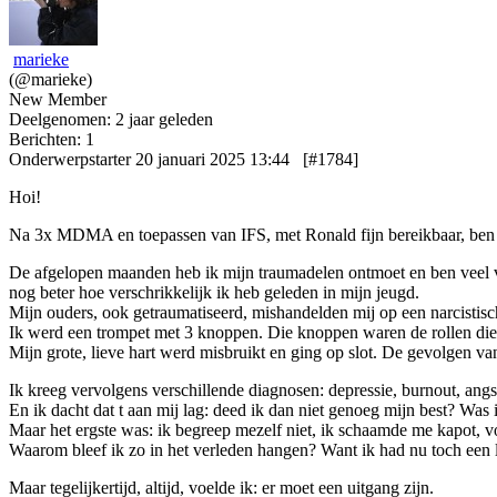
marieke
(@marieke)
New Member
Deelgenomen: 2 jaar geleden
Berichten: 1
Onderwerpstarter
20 januari 2025 13:44
[#1784]
Hoi!
Na 3x MDMA en toepassen van IFS, met Ronald fijn bereikbaar, ben i
De afgelopen maanden heb ik mijn traumadelen ontmoet en ben veel v
nog beter hoe verschrikkelijk ik heb geleden in mijn jeugd.
Mijn ouders, ook getraumatiseerd, mishandelden mij op een narcistisc
Ik werd een trompet met 3 knoppen. Die knoppen waren de rollen die ik 
Mijn grote, lieve hart werd misbruikt en ging op slot. De gevolgen va
Ik kreeg vervolgens verschillende diagnosen: depressie, burnout, angsts
En ik dacht dat t aan mij lag: deed ik dan niet genoeg mijn best? Was
Maar het ergste was: ik begreep mezelf niet, ik schaamde me kapot, 
Waarom bleef ik zo in het verleden hangen? Want ik had nu toch een 
Maar tegelijkertijd, altijd, voelde ik: er moet een uitgang zijn.