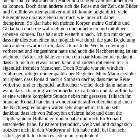
die auf mich einströmenden Bilder und starken Gefühle annehmen
zu können. Doch dann änderte sich die Reise mit der Zeit, die Bilder
und Gefühle wurden positiver und ich konnte unglaublich viele
Erkenntnisse daraus ziehen und mich wie innerlich dabei
therapieren. So klar habe ich meinen Körper, meine Gefühle und
Gedanken noch nie wahrnehmen und annehmen und mit ihnen
arbeiten können. Das hält auch weiterhin nach. Ich bin mir sicher,
dass mir dies zum einen nur möglich war durch die gute Begleitung,
zum anderen war ich froh, dass ich mich die Wochen davor gut
vorbereitet und eingestimmt hatte und auch die Nachbereitung ist ein
wichtiger Faktor. Ich hätte vor noch ein paar Monaten nie gedacht,
dass ich mich so etwas trauen kann und zudem mit einem mir ja
eigentlich fremden Menschen. Doch Ronald war ein wirklich
erfahrener, ruhiger und empathischer Begleiter. Mein Mann erzählte
mir später, dass Ronald nach 4 Stunden dachte, dass meine Reise
vorbei sei und er eigentlich aufbrechen wollte, doch dann nahm er
wahr, dass ich anfing weiter innerlich zu arbeiten und daraufhin hat
er eine weitere komplette Stunde neben mir gesessen, falls ich ihn
brauche. Ronald hat einen wunderbar darauf vorbereitet und auch
die Nachbesprechungen waren sehr angenehm. Ich bin sehr
dankbar, dass ich von Psilocybin erfahren habe und dann die
Triptherapie in Holland gefunden habe und mich für Ronald
entschieden habe. Er ist sehr freundlich, weiß viel und drängt sich
trotzdem nicht in den Vordergrund. Ich habe mich bei ihm sehr
sicher gefühlt. Ich kann es jedem nur empfehlen!