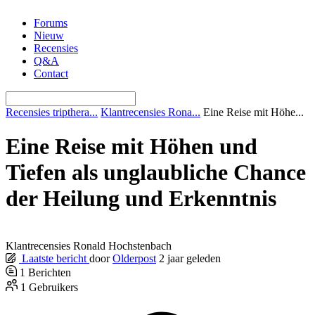
Ga
Forums
naar
Nieuw
de
Recensies
inhoud
Q&A
Contact
Recensies tripthera...
Klantrecensies Rona...
Eine Reise mit Höhe...
Eine Reise mit Höhen und
Tiefen als unglaubliche Chance
der Heilung und Erkenntnis
Klantrecensies Ronald Hochstenbach
Laatste bericht
door
Olderpost
2 jaar geleden
1
Berichten
1
Gebruikers