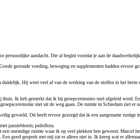
or persoonlijke aandacht. Die al begint voordat je aan de daadwerkelijke
. Goede gezonde voeding, beweging en supplementen hadden ervoor gezor
uidelijk. Hij weet veel af van de werking van de stoffen in het brein 
mij thuis. Ik heb gemerkt dat ik bij groepcermonies snel afgeleid werd.
n groepsceremonie niet uit de weg gaan. De ruimte in Schiedam ziet er na
lig gevoeld. Dit heeft ervoor gezorgd dat ik een aangename rustige tr
met passiebloem; psiloflora.
 een oneindige ruimte waar ik op veel plekken ben geweest. Marcel hee
. Een goed gesprek met mij zat er alleen niet in. Ik kreeg wat er allema