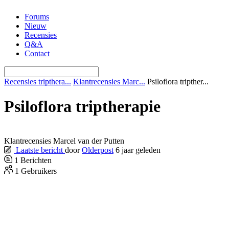
Ga
Forums
naar
Nieuw
de
Recensies
inhoud
Q&A
Contact
Recensies tripthera...
Klantrecensies Marc...
Psiloflora tripther...
Psiloflora triptherapie
Klantrecensies Marcel van der Putten
Laatste bericht
door
Olderpost
6 jaar geleden
1
Berichten
1
Gebruikers