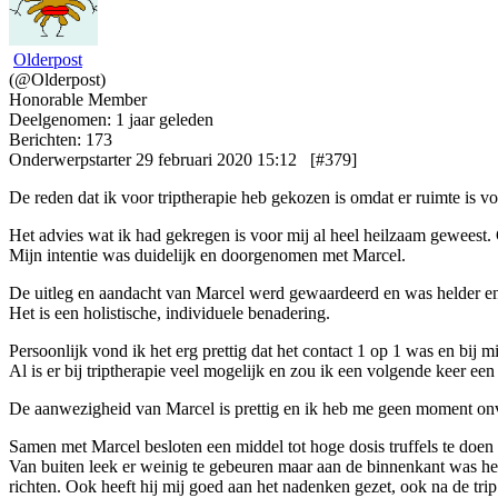
Olderpost
(@Olderpost)
Honorable Member
Deelgenomen: 1 jaar geleden
Berichten: 173
Onderwerpstarter
29 februari 2020 15:12
[#379]
De reden dat ik voor triptherapie heb gekozen is omdat er ruimte is vo
Het advies wat ik had gekregen is voor mij al heel heilzaam geweest
Mijn intentie was duidelijk en doorgenomen met Marcel.
De uitleg en aandacht van Marcel werd gewaardeerd en was helder en d
Het is een holistische, individuele benadering.
Persoonlijk vond ik het erg prettig dat het contact 1 op 1 was en bij 
Al is er bij triptherapie veel mogelijk en zou ik een volgende keer ee
De aanwezigheid van Marcel is prettig en ik heb me geen moment onvei
Samen met Marcel besloten een middel tot hoge dosis truffels te doen 
Van buiten leek er weinig te gebeuren maar aan de binnenkant was het
richten. Ook heeft hij mij goed aan het nadenken gezet, ook na de trip