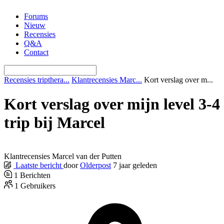
Ga
Forums
naar
Nieuw
de
Recensies
inhoud
Q&A
Contact
Recensies tripthera...
Klantrecensies Marc...
Kort verslag over m...
Kort verslag over mijn level 3-4
trip bij Marcel
Klantrecensies Marcel van der Putten
Laatste bericht
door
Olderpost
7 jaar geleden
1
Berichten
1
Gebruikers