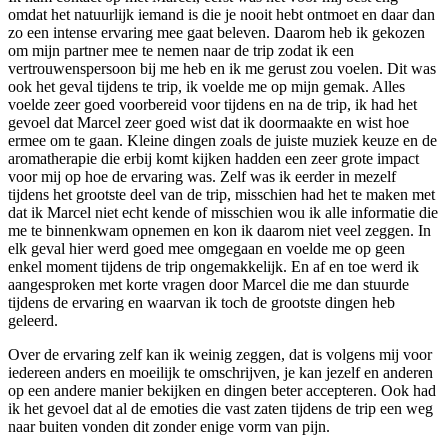
omdat het natuurlijk iemand is die je nooit hebt ontmoet en daar dan
zo een intense ervaring mee gaat beleven. Daarom heb ik gekozen
om mijn partner mee te nemen naar de trip zodat ik een
vertrouwenspersoon bij me heb en ik me gerust zou voelen. Dit was
ook het geval tijdens te trip, ik voelde me op mijn gemak. Alles
voelde zeer goed voorbereid voor tijdens en na de trip, ik had het
gevoel dat Marcel zeer goed wist dat ik doormaakte en wist hoe
ermee om te gaan. Kleine dingen zoals de juiste muziek keuze en de
aromatherapie die erbij komt kijken hadden een zeer grote impact
voor mij op hoe de ervaring was. Zelf was ik eerder in mezelf
tijdens het grootste deel van de trip, misschien had het te maken met
dat ik Marcel niet echt kende of misschien wou ik alle informatie die
me te binnenkwam opnemen en kon ik daarom niet veel zeggen. In
elk geval hier werd goed mee omgegaan en voelde me op geen
enkel moment tijdens de trip ongemakkelijk. En af en toe werd ik
aangesproken met korte vragen door Marcel die me dan stuurde
tijdens de ervaring en waarvan ik toch de grootste dingen heb
geleerd.
Over de ervaring zelf kan ik weinig zeggen, dat is volgens mij voor
iedereen anders en moeilijk te omschrijven, je kan jezelf en anderen
op een andere manier bekijken en dingen beter accepteren. Ook had
ik het gevoel dat al de emoties die vast zaten tijdens de trip een weg
naar buiten vonden dit zonder enige vorm van pijn.