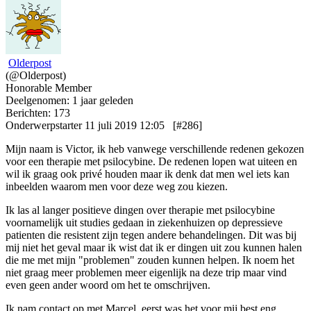
Olderpost
(@Olderpost)
Honorable Member
Deelgenomen: 1 jaar geleden
Berichten: 173
Onderwerpstarter
11 juli 2019 12:05
[#286]
Mijn naam is Victor, ik heb vanwege verschillende redenen gekozen
voor een therapie met psilocybine. De redenen lopen wat uiteen en
wil ik graag ook privé houden maar ik denk dat men wel iets kan
inbeelden waarom men voor deze weg zou kiezen.
Ik las al langer positieve dingen over therapie met psilocybine
voornamelijk uit studies gedaan in ziekenhuizen op depressieve
patienten die resistent zijn tegen andere behandelingen. Dit was bij
mij niet het geval maar ik wist dat ik er dingen uit zou kunnen halen
die me met mijn "problemen" zouden kunnen helpen. Ik noem het
niet graag meer problemen meer eigenlijk na deze trip maar vind
even geen ander woord om het te omschrijven.
Ik nam contact op met Marcel, eerst was het voor mij best eng