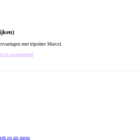
ijken)
rvaringen met tripsitter Marcel.
id en werkgebied
erk en als mens