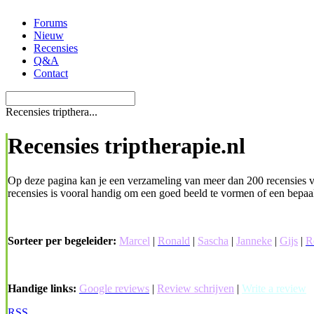
Ga
Forums
naar
Nieuw
de
Recensies
inhoud
Q&A
Contact
Recensies tripthera...
Recensies triptherapie.nl
Op deze pagina kan je een verzameling van meer dan 200 recensies vin
recensies is vooral handig om een goed beeld te vormen of een bepaald
Sorteer per begeleider:
Marcel
|
Ronald
|
Sascha
|
Janneke
|
Gijs
|
R
Handige links:
Google reviews
|
Review schrijven
|
Write a review
RSS