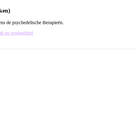
jken)
ens de psychedelische therapieën.
id en werkgebied