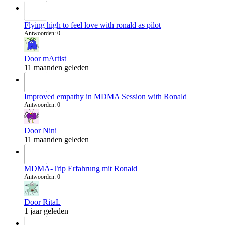
Flying high to feel love with ronald as pilot
Antwoorden: 0
Door mArtist
11 maanden geleden
Improved empathy in MDMA Session with Ronald
Antwoorden: 0
Door Nini
11 maanden geleden
MDMA-Trip Erfahrung mit Ronald
Antwoorden: 0
Door RitaL
1 jaar geleden