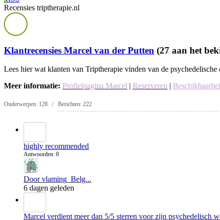
Recensies triptherapie.nl
Klantrecensies Marcel van der Putten
(27 aan het bek
Lees hier wat klanten van Triptherapie vinden van de psychedelische e
Meer informatie:
P
rofielpagina
Marcel
|
Reserveren
|
Beschikbaarhe
Onderwerpen: 128 / Berichten: 222
highly recommended
Antwoorden: 0
Door vlaming_Belg...
6 dagen geleden
Marcel verdient meer dan 5/5 sterren voor zijn psychedelisch w