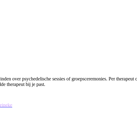
den over psychedelische sessies of groepsceremonies. Per therapeut of t
e therapeut bij je past.
eineke