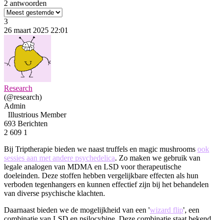
2 antwoorden
3
26 maart 2025 22:01
Research
(@research)
Admin
Illustrious Member
693 Berichten
2
609
1
Bij Triptherapie bieden we naast truffels en magic mushrooms
ook
sessies aan met andere psychedelica
.
Zo maken we gebruik van
legale analogen van MDMA en LSD voor therapeutische
doeleinden.
Deze stoffen hebben vergelijkbare effecten als hun
verboden tegenhangers en kunnen effectief zijn bij het behandelen
van diverse psychische klachten.
Daarnaast bieden we de mogelijkheid van een '
wizard flip
', een
combinatie van LSD en psilocybine.
Deze combinatie staat bekend