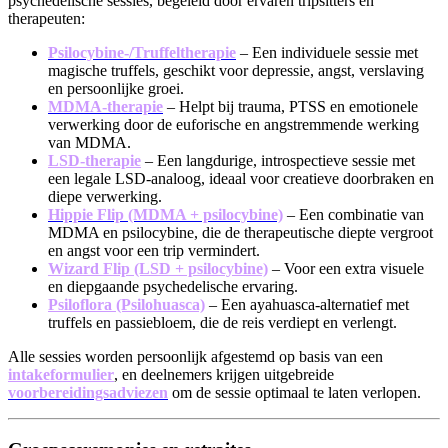
psychedelische sessies, begeleid door ervaren tripsitters en
therapeuten:
Psilocybine-/Truffeltherapie
– Een individuele sessie met
magische truffels, geschikt voor depressie, angst, verslaving
en persoonlijke groei.
MDMA-therapie
– Helpt bij trauma, PTSS en emotionele
verwerking door de euforische en angstremmende werking
van MDMA.
LSD-therapie
– Een langdurige, introspectieve sessie met
een legale LSD-analoog, ideaal voor creatieve doorbraken en
diepe verwerking.
Hippie Flip (MDMA + psilocybine)
– Een combinatie van
MDMA en psilocybine, die de therapeutische diepte vergroot
en angst voor een trip vermindert.
Wizard Flip (LSD + psilocybine)
– Voor een extra visuele
en diepgaande psychedelische ervaring.
Psiloflora (Psilohuasca)
– Een ayahuasca-alternatief met
truffels en passiebloem, die de reis verdiept en verlengt.
Alle sessies worden persoonlijk afgestemd op basis van een
intakeformulier
, en deelnemers krijgen uitgebreide
voorbereidingsadviezen
om de sessie optimaal te laten verlopen.