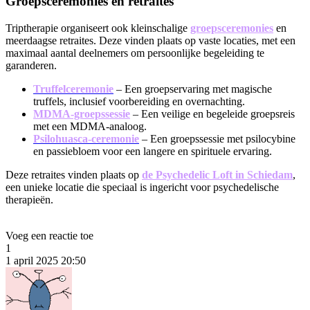
Groepsceremonies en retraites
Triptherapie organiseert ook kleinschalige
groepsceremonies
en
meerdaagse retraites. Deze vinden plaats op vaste locaties, met een
maximaal aantal deelnemers om persoonlijke begeleiding te
garanderen.
Truffelceremonie
– Een groepservaring met magische
truffels, inclusief voorbereiding en overnachting.
MDMA-groepssessie
– Een veilige en begeleide groepsreis
met een MDMA-analoog.
Psilohuasca-ceremonie
– Een groepssessie met psilocybine
en passiebloem voor een langere en spirituele ervaring.
Deze retraites vinden plaats op
de Psychedelic Loft in Schiedam
,
een unieke locatie die speciaal is ingericht voor psychedelische
therapieën.
Voeg een reactie toe
1
1 april 2025 20:50