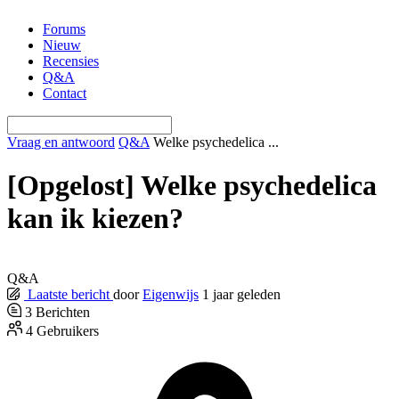
Ga
Forums
naar
Nieuw
de
Recensies
inhoud
Q&A
Contact
Vraag en antwoord
Q&A
Welke psychedelica ...
[Opgelost]
Welke psychedelica
kan ik kiezen?
Q&A
Laatste bericht
door
Eigenwijs
1 jaar geleden
3
Berichten
4
Gebruikers