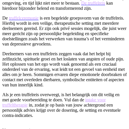
omgeving, en tijd lijkt niet meer te bestaan.
De truffelreis
kan
hierdoor bijzonder helend en transformerend zijn.
De
truffelceremonie
is een begeleide groepsvorm van de truffelreis.
Hierbij wordt in een veilige, therapeutische setting met meerdere
deelnemers gereisd. Er zijn ook privé sessies mogelijk, die juist weer
meer gericht zijn op persoonlijke begeleiding en specifieke
doelstellingen zoals het verwerken van trauma’s of het verminderen
van depressieve gevoelens.
Deelnemers van een truffelreis zeggen vaak dat het helpt bij
zelfinzicht, spirituele groei en het loslaten van angsten of oude pijn.
Het oplossen van het ego wordt vaak genoemd als een cruciaal
onderdeel van de ervaring, wat leidt tot een gevoel van eenheid met
alles om je heen. Sommigen ervaren diepe emotionele doorbraken of
contact met overleden dierbaren, symbolische entiteiten of aspecten
van hun innerlijk kind.
Als je een truffelreis overweegt, is het belangrijk om dit veilig en
met goede voorbereiding te doen. Vul dan de
intake voor
truffeltherapie
in, zodat je op basis van jouw achtergrond een
persoonlijk advies krijgt over de dosering, de setting en eventuele
contra-indicaties.