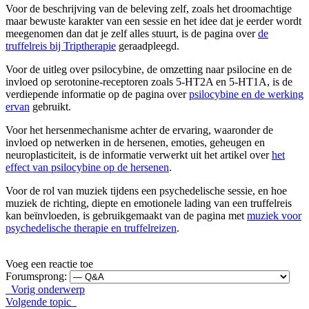
Voor de beschrijving van de beleving zelf, zoals het droomachtige
maar bewuste karakter van een sessie en het idee dat je eerder wordt
meegenomen dan dat je zelf alles stuurt, is de pagina over
de
truffelreis bij Triptherapie
geraadpleegd.
Voor de uitleg over psilocybine, de omzetting naar psilocine en de
invloed op serotonine-receptoren zoals 5-HT2A en 5-HT1A, is de
verdiepende informatie op de pagina over
psilocybine en de werking
ervan
gebruikt.
Voor het hersenmechanisme achter de ervaring, waaronder de
invloed op netwerken in de hersenen, emoties, geheugen en
neuroplasticiteit, is de informatie verwerkt uit het artikel over
het
effect van psilocybine op de hersenen
.
Voor de rol van muziek tijdens een psychedelische sessie, en hoe
muziek de richting, diepte en emotionele lading van een truffelreis
kan beïnvloeden, is gebruikgemaakt van de pagina met
muziek voor
psychedelische therapie en truffelreizen
.
Voeg een reactie toe
Forumsprong:
Vorig onderwerp
Volgende topic