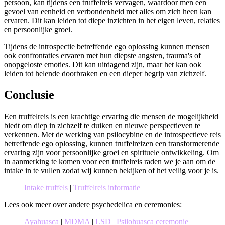
persoon, kan tijdens een truffelreis vervagen, waardoor men een
gevoel van eenheid en verbondenheid met alles om zich heen kan
ervaren. Dit kan leiden tot diepe inzichten in het eigen leven, relaties
en persoonlijke groei.
Tijdens de introspectie betreffende ego oplossing kunnen mensen
ook confrontaties ervaren met hun diepste angsten, trauma's of
onopgeloste emoties. Dit kan uitdagend zijn, maar het kan ook
leiden tot helende doorbraken en een dieper begrip van zichzelf.
Conclusie
Een truffelreis is een krachtige ervaring die mensen de mogelijkheid
biedt om diep in zichzelf te duiken en nieuwe perspectieven te
verkennen. Met de werking van psilocybine en de introspectieve reis
betreffende ego oplossing, kunnen truffelreizen een transformerende
ervaring zijn voor persoonlijke groei en spirituele ontwikkeling. Om
in aanmerking te komen voor een truffelreis raden we je aan om de
intake in te vullen zodat wij kunnen bekijken of het veilig voor je is.
Intake truffels
|
Truffelreis informatie
Lees ook meer over andere psychedelica en ceremonies:
Ayahuasca
|
MDMA
|
LSD
|
Psilohuasca ceremonie
|