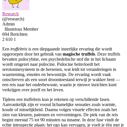
Research
(@research)
Admin
Illustrious Member
694 Berichten
2
610
1
Een
truffelreis
is een diepgaande innerlijke ervaring die wordt
opgeroepen door het gebruik van
magische truffels
. Deze truffels
bevatten psilocybine, een psychedelische stof die in het lichaam
wordt omgezet naar psilocine. Psilocine beïnvloedt het
serotoninesysteem in de hersenen, wat leidt tot veranderingen in
waarneming, emoties en bewustzijn. De ervaring wordt vaak
omschreven als een soort droomtoestand terwijl je wakker bent —
een reis naar het onderbewuste, waarin je nieuwe inzichten kunt
verkrijgen over jezelf en het leven.
Tijdens een truffelreis kun je rekenen op verschillende fasen.
Aanvankelijk zijn er vooral lichamelijke sensaties zoals warmte,
koude of misselijkheid. Daarna volgen visuele effecten zoals het
zien van kleuren, patronen en vervormingen. De piek van de reis
begint meestal 75 tot 90 minuten na inname. In deze fase vindt de
echte introspectie plaats: het ego kan vervagen, je voelt je één met je