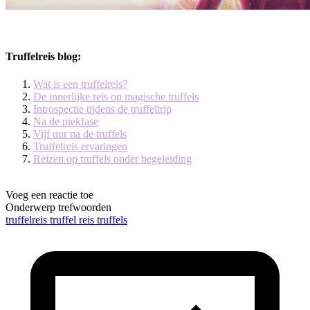
Truffelreis blog:
Wat is een truffelreis?
De innerlijke reis op magische truffels
Introspectie tijdens de truffeltrip
Na de piekfase
Vijf uur na de truffels
Truffelreis ervaringen
Reizen op truffels onder begeleiding
Voeg een reactie toe
Onderwerp trefwoorden
truffelreis
truffel reis
truffels