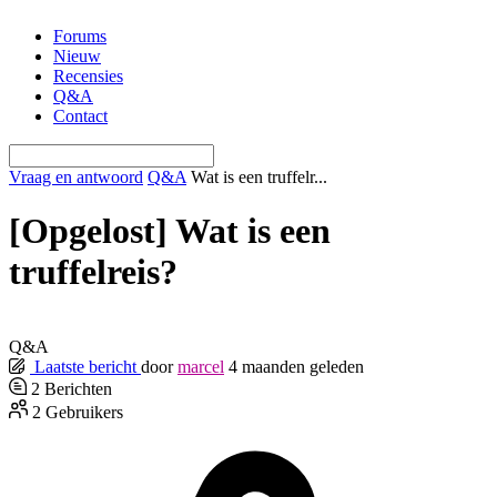
Ga
Forums
naar
Nieuw
de
Recensies
inhoud
Q&A
Contact
Vraag en antwoord
Q&A
Wat is een truffelr...
[Opgelost]
Wat is een
truffelreis?
Q&A
Laatste bericht
door
marcel
4 maanden geleden
2
Berichten
2
Gebruikers