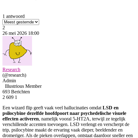
1 antwoord
2
26 mei 2026 18:00
Research
(@research)
Admin
Illustrious Member
693 Berichten
2
609
1
Een wizard flip geeft vaak veel hallucinaties omdat
LSD en
psilocybine dezelfde hoofdpoort naar psychedelische visuele
effecten activeren
, namelijk vooral 5-HT2A, terwijl ze tegelijk
verschillende accenten toevoegen. LSD verlengt en verscherpt de
trip, psilocybine maakt de ervaring vaak dieper, beeldender en
dromeriger. Als de pieken overlappen, ontstaat daardoor sneller een