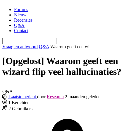
Ga
Forums
naar
Nieuw
de
Recensies
inhoud
Q&A
Contact
Vraag en antwoord
Q&A
Waarom geeft een wi...
[Opgelost]
Waarom geeft een
wizard flip veel hallucinaties?
Q&A
Laatste bericht
door
Research
2 maanden geleden
1
Berichten
2
Gebruikers