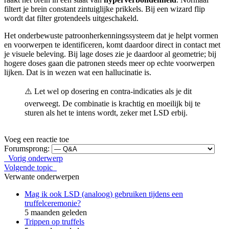
filtert je brein constant zintuiglijke prikkels. Bij een wizard flip
wordt dat filter grotendeels uitgeschakeld.
Het onderbewuste patroonherkenningssysteem dat je helpt vormen
en voorwerpen te identificeren, komt daardoor direct in contact met
je visuele beleving. Bij lage doses zie je daardoor al geometrie; bij
hogere doses gaan die patronen steeds meer op echte voorwerpen
lijken. Dat is in wezen wat een hallucinatie is.
⚠️ Let wel op dosering en contra-indicaties als je dit
overweegt. De combinatie is krachtig en moeilijk bij te
sturen als het te intens wordt, zeker met LSD erbij.
Voeg een reactie toe
Forumsprong:
Vorig onderwerp
Volgende topic
Verwante onderwerpen
Mag ik ook LSD (analoog) gebruiken tijdens een
truffelceremonie?
5 maanden geleden
Trippen op truffels