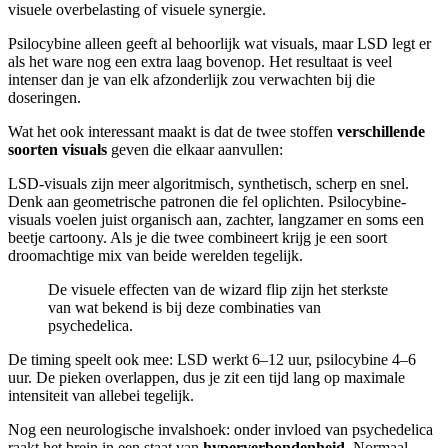
visuele overbelasting of visuele synergie.
Psilocybine alleen geeft al behoorlijk wat visuals, maar LSD legt er
als het ware nog een extra laag bovenop. Het resultaat is veel
intenser dan je van elk afzonderlijk zou verwachten bij die
doseringen.
Wat het ook interessant maakt is dat de twee stoffen
verschillende
soorten visuals
geven die elkaar aanvullen:
LSD-visuals zijn meer algoritmisch, synthetisch, scherp en snel.
Denk aan geometrische patronen die fel oplichten. Psilocybine-
visuals voelen juist organisch aan, zachter, langzamer en soms een
beetje cartoony. Als je die twee combineert krijg je een soort
droomachtige mix van beide werelden tegelijk.
De visuele effecten van de wizard flip zijn het sterkste
van wat bekend is bij deze combinaties van
psychedelica.
De timing speelt ook mee: LSD werkt 6–12 uur, psilocybine 4–6
uur. De pieken overlappen, dus je zit een tijd lang op maximale
intensiteit van allebei tegelijk.
Nog een neurologische invalshoek: onder invloed van psychedelica
raakt het brein in een staat van
hyperverbondenheid
. Normaal