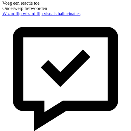
Voeg een reactie toe
Onderwerp trefwoorden
Wizardflip
wizard flip
visuals
hallucinaties