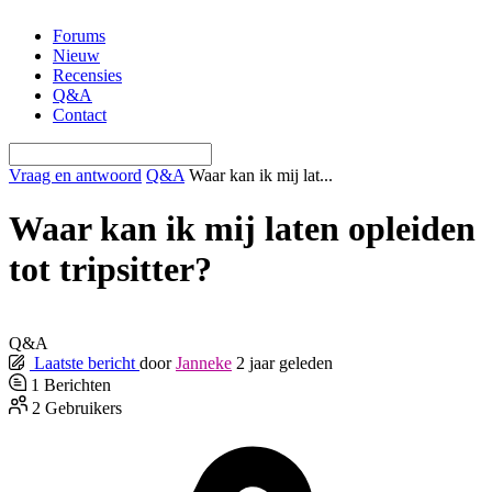
Ga
Forums
naar
Nieuw
de
Recensies
inhoud
Q&A
Contact
Vraag en antwoord
Q&A
Waar kan ik mij lat...
Waar kan ik mij laten opleiden
tot tripsitter?
Q&A
Laatste bericht
door
Janneke
2 jaar geleden
1
Berichten
2
Gebruikers