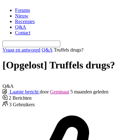
Ga
Forums
naar
Nieuw
de
Recensies
inhoud
Q&A
Contact
Vraag en antwoord
Q&A
Truffels drugs?
[Opgelost]
Truffels drugs?
Q&A
Laatste bericht
door
Geminaai
5 maanden geleden
2
Berichten
3
Gebruikers