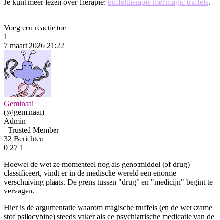
Je kunt meer lezen over therapie:
truffeltherapie met magic truffels
.
Voeg een reactie toe
1
7 maart 2026 21:22
Geminaai
(@geminaai)
Admin
Trusted Member
32 Berichten
0
27
1
Hoewel de wet ze momenteel nog als genotmiddel (of drug)
classificeert, vindt er in de medische wereld een enorme
verschuiving plaats. De grens tussen "drug" en "medicijn" begint te
vervagen.
Hier is de argumentatie waarom magische truffels (en de werkzame
stof psilocybine) steeds vaker als de psychiatrische medicatie van de