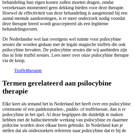
behandeling hun eigen kosten zullen moeten dragen, omdat
verzekeraars momenteel geen dekking bieden voor deze therapie.
Hoewel de effectiviteit van deze behandeling is aangetoond bij een
aantal mentale aandoeningen, is er meer onderzoek nodig voordat
deze therapie breed wordt geaccepteerd als een legitieme
behandelingsvorm.
De Nederlandse wet laat overigens wel ruimte voor psilocybine
sessies die worden gedaan met de legale magische truffels die ook
psilocybine bevatten. De psilocybine sessies die wij aanbieden zijn
dus in feite truffel sessies. Lees meer over onze psilocybine therapie
via de knop.
Truffeltherapie
Termen gerelateerd aan psilocybine
therapie
Elke keer als iemand het in Nederland het heeft over een psilocybine
ceremonie of een paddenstoelen-, paddo- of truffelsessie, dan is er
psilocybine in het spel. Al deze begrippen die duidelijk te maken
hebben met de hallucinerende werking van psilocybine en daarmee
psilocine worden door elkaar heen gebruikt. In Nederland kan je
stellen dat als onderzoekers refereren naar psilocybine dat er bij de