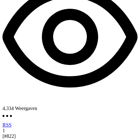
4,334
Weergaven
RSS
1
[#822]