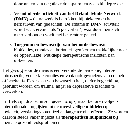
doorbreken van negatieve denkpatronen zoals bij depressie.
Verminderde activiteit van het Default Mode Network
(DMN)
– dit netwerk is betrokken bij piekeren en het
herkauwen van gedachten. De afname in DMN-activiteit
wordt vaak ervaren als "ego-verlies", waardoor men zich
meer verbonden voelt met het grotere geheel.
Toegenomen bewustzijn van het onderbewuste
–
blokkades, emoties en herinneringen komen makkelijker naar
de oppervlakte, wat diepe therapeutische inzichten kan
opleveren.
Het gevolg voor de mens is een veranderde perceptie, intense
introspectie, versterkte emoties en vaak ook gevoelens van eenheid
of betekenis. Deze staat van bewustzijn kan, onder begeleiding,
gebruikt worden om trauma, angst en depressieve klachten te
verwerken.
Truffels zijn dus technisch gezien
drugs
, maar behoren volgens
internationale ranglijsten tot de
meest veilige middelen
qua
toxiciteit, verslavingspotentieel en lange termijn effecten. Ze worden
daarom steeds vaker ingezet als
therapeutisch hulpmiddel
bij
mentale gezondheidsproblemen.