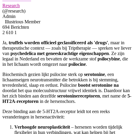
Research
(@research)
Admin
Illustrious Member
694 Berichten
2
610
1
Ja,
truffels worden officieel geclassificeerd als 'drugs'
, maar in
therapeutische context — zoals bij Triptherapie — spreken we liever
van
psychedelica met geneeskrachtige eigenschappen
. Ze zijn
legaal in Nederland en bevatten de werkzame stof
psilocybine
, die
in het lichaam wordt omgezet naar
psilocine
.
Biochemisch gezien lijkt psilocine sterk op
serotonine
, een
lichaamseigen neurotransmitter die betrokken is bij stemming,
tevredenheid, slaap en eetlust. Psilocine
bootst serotonine na
doordat het qua molecuulstructuur vrijwel identiek is. Daardoor kan
het zich binden aan dezelfde
serotoninereceptoren
, met name de
5-
HT2A-receptoren
in de hersenschors.
Deze binding aan de 5-HT2A-receptor leidt tot een reeks
veranderingen in hersenactiviteit:
Verhoogde neuroplasticiteit
– hersenen worden tijdelijk
flexibeler in hun verbindingen, wat kan helpen bij het