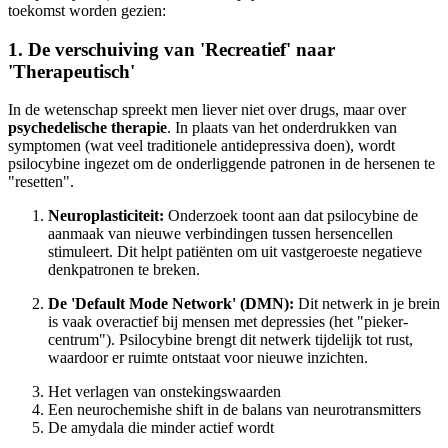
toekomst worden gezien:
1. De verschuiving van 'Recreatief' naar
'Therapeutisch'
In de wetenschap spreekt men liever niet over drugs, maar over
psychedelische therapie
. In plaats van het onderdrukken van
symptomen (wat veel traditionele antidepressiva doen), wordt
psilocybine ingezet om de onderliggende patronen in de hersenen te
"resetten".
Neuroplasticiteit:
Onderzoek toont aan dat psilocybine de
aanmaak van nieuwe verbindingen tussen hersencellen
stimuleert. Dit helpt patiënten om uit vastgeroeste negatieve
denkpatronen te breken.
De 'Default Mode Network' (DMN):
Dit netwerk in je brein
is vaak overactief bij mensen met depressies (het "pieker-
centrum"). Psilocybine brengt dit netwerk tijdelijk tot rust,
waardoor er ruimte ontstaat voor nieuwe inzichten.
Het verlagen van onstekingswaarden
Een neurochemishe shift in de balans van neurotransmitters
De amydala die minder actief wordt