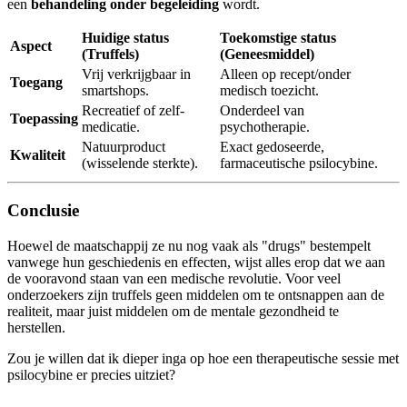
een
behandeling onder begeleiding
wordt.
Huidige status
Toekomstige status
Aspect
(Truffels)
(Geneesmiddel)
Vrij verkrijgbaar in
Alleen op recept/onder
Toegang
smartshops.
medisch toezicht.
Recreatief of zelf-
Onderdeel van
Toepassing
medicatie.
psychotherapie.
Natuurproduct
Exact gedoseerde,
Kwaliteit
(wisselende sterkte).
farmaceutische psilocybine.
Conclusie
Hoewel de maatschappij ze nu nog vaak als "drugs" bestempelt
vanwege hun geschiedenis en effecten, wijst alles erop dat we aan
de vooravond staan van een medische revolutie. Voor veel
onderzoekers zijn truffels geen middelen om te ontsnappen aan de
realiteit, maar juist middelen om de mentale gezondheid te
herstellen.
Zou je willen dat ik dieper inga op hoe een therapeutische sessie met
psilocybine er precies uitziet?