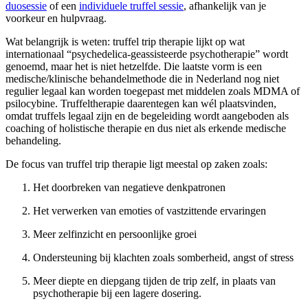
duosessie
of een
individuele truffel sessie
, afhankelijk van je
voorkeur en hulpvraag.
Wat belangrijk is weten: truffel trip therapie lijkt op wat
internationaal “psychedelica-geassisteerde psychotherapie” wordt
genoemd, maar het is niet hetzelfde. Die laatste vorm is een
medische/klinische behandelmethode die in Nederland nog niet
regulier legaal kan worden toegepast met middelen zoals MDMA of
psilocybine. Truffeltherapie daarentegen kan wél plaatsvinden,
omdat truffels legaal zijn en de begeleiding wordt aangeboden als
coaching of holistische therapie en dus niet als erkende medische
behandeling.
De focus van truffel trip therapie ligt meestal op zaken zoals:
Het doorbreken van negatieve denkpatronen
Het verwerken van emoties of vastzittende ervaringen
Meer zelfinzicht en persoonlijke groei
Ondersteuning bij klachten zoals somberheid, angst of stress
Meer diepte en diepgang tijden de trip zelf, in plaats van
psychotherapie bij een lagere dosering.