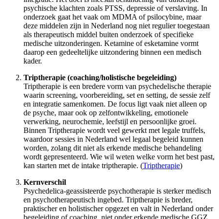
psychische klachten zoals PTSS, depressie of verslaving. In
onderzoek gaat het vaak om MDMA of psilocybine, maar
deze middelen zijn in Nederland nog niet regulier toegestaan
als therapeutisch middel buiten onderzoek of specifieke
medische uitzonderingen. Ketamine of esketamine vormt
daarop een gedeeltelijke uitzondering binnen een medisch
kader.
Triptherapie (coaching/holistische begeleiding)
Triptherapie is een bredere vorm van psychedelische therapie
waarin screening, voorbereiding, set en setting, de sessie zelf
en integratie samenkomen. De focus ligt vaak niet alleen op
de psyche, maar ook op zelfontwikkeling, emotionele
verwerking, neurochemie, leefstijl en persoonlijke groei.
Binnen Triptherapie wordt veel gewerkt met legale truffels,
waardoor sessies in Nederland wel legaal begeleid kunnen
worden, zolang dit niet als erkende medische behandeling
wordt gepresenteerd. Wie wil weten welke vorm het best past,
kan starten met de intake triptherapie. (
Triptherapie
)
Kernverschil
Psychedelica-geassisteerde psychotherapie is sterker medisch
en psychotherapeutisch ingebed. Triptherapie is breder,
praktischer en holistischer opgezet en valt in Nederland onder
begeleiding of coaching, niet onder erkende medische GGZ.