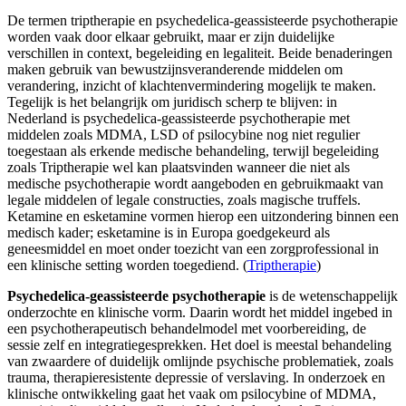
De termen triptherapie en psychedelica-geassisteerde psychotherapie
worden vaak door elkaar gebruikt, maar er zijn duidelijke
verschillen in context, begeleiding en legaliteit. Beide benaderingen
maken gebruik van bewustzijnsveranderende middelen om
verandering, inzicht of klachtenvermindering mogelijk te maken.
Tegelijk is het belangrijk om juridisch scherp te blijven: in
Nederland is psychedelica-geassisteerde psychotherapie met
middelen zoals MDMA, LSD of psilocybine nog niet regulier
toegestaan als erkende medische behandeling, terwijl begeleiding
zoals Triptherapie wel kan plaatsvinden wanneer die niet als
medische psychotherapie wordt aangeboden en gebruikmaakt van
legale middelen of legale constructies, zoals magische truffels.
Ketamine en esketamine vormen hierop een uitzondering binnen een
medisch kader; esketamine is in Europa goedgekeurd als
geneesmiddel en moet onder toezicht van een zorgprofessional in
een klinische setting worden toegediend. (
Triptherapie
)
Psychedelica-geassisteerde psychotherapie
is de wetenschappelijk
onderzochte en klinische vorm. Daarin wordt het middel ingebed in
een psychotherapeutisch behandelmodel met voorbereiding, de
sessie zelf en integratiegesprekken. Het doel is meestal behandeling
van zwaardere of duidelijk omlijnde psychische problematiek, zoals
trauma, therapieresistente depressie of verslaving. In onderzoek en
klinische ontwikkeling gaat het vaak om psilocybine of MDMA,