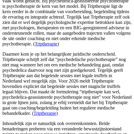
vaak wordt gedacht. Bij psychedelica-geassisteerde psychotherapie
is psychotherapie de kern van het model. Bij Triptherapie ligt de
kern eerder in de combinatie van voorbereiding, begeleiding tijdens
de ervaring en integratie achteraf. Tegelijk laat Triptherapie zelf ook
zien dat er wel degelijk psychologische expertise betrokken kan zijn,
met psychologen, therapeuten en een BIG-geregistreerd adviseur in
ondersteunende rollen, maar de aangeboden trajecten vallen volgens
de site onder coaching en niet onder erkende medische
psychotherapie. (
Triptherapie
)
Daarmee kom je op het belangrijkste juridische onderscheid.
Triptherapie schrijft zelf dat “psychedelische psychotherapie” nog
niet mag wanneer het om een medische behandeling gaat, omdat
psychedelica daarvoor nog niet zijn goedgekeurd. Tegelijk geeft
Triptherapie aan dat begeleide sessies met legale truffels in
Nederland wel mogelijk zijn. Voor 2026 meldt Triptherapie
bovendien expliciet dat begeleide sessies met magische truffels
legaal blijven. Dat maakt de formulering “triptherapie kan wel,
psychedelica-geassisteerde psychotherapie nog niet” voor Nederland
in grote lijnen juist, zolang je erbij vermeldt dat het bij Triptherapie
gaat om coaching/begeleiding buiten het reguliere medische
behandelkader. (
Triptherapie
)
Inhoudelijk zijn er natuurlijk ook overeenkomsten. Beide
benaderingen proberen via een veranderde bewustzijnstoestand