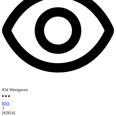
834
Weergaven
RSS
3
[#2814]