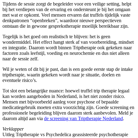
Tijdens de sessie zorgt de begeleider voor een veilige setting, helpt
bij het verdiepen van de ervaring en ondersteunt je bij het omgaan
met wat er opkomt. Veel mensen ervaren dat truffels tijdelijk vaste
denkpatronen “openbreken”, waardoor nieuwe perspectieven
ontstaan die in gewone gesprekstherapie moeilijk bereikbaar zijn.
Tegelijk is het goed om realistisch te blijven: het is geen
wondermiddel. Het effect hangt sterk af van voorbereiding, mindset
en integratie. Daarom wordt binnen Triptherapie ook gekeken naar
factoren zoals leefstijl, voeding en neurochemie en dus niet alleen
naar de sessie zelf.
Wil je weten of dit bij je past, dan is een goede eerste stap de intake
triptherapie, waarin gekeken wordt naar je situatie, doelen en
eventuele risico’s.
Tot slot een belangrijke nuance: hoewel truffel trip therapie legaal
kan worden aangeboden in Nederland, is het niet zonder risico.
Mensen met bijvoorbeeld aanleg voor psychose of bepaalde
medicatiegebruik moeten extra voorzichtig zijn. Goede screening en
professionele begeleiding blijven daarom sterk aanbevolen. Meld je
daarom altijd aan via
de screening van Triptherapie Nederland
.
Verklapper
Uitleg Triptherapie vs Psychedelica geassisteerde psychotherapie