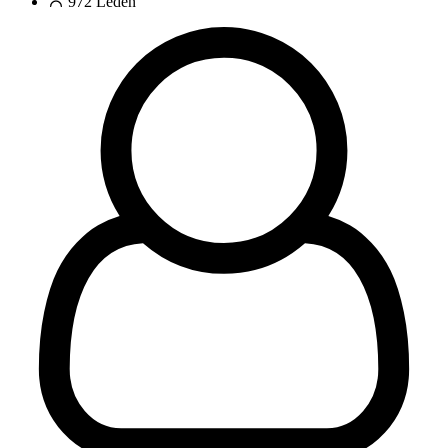
972
Leden