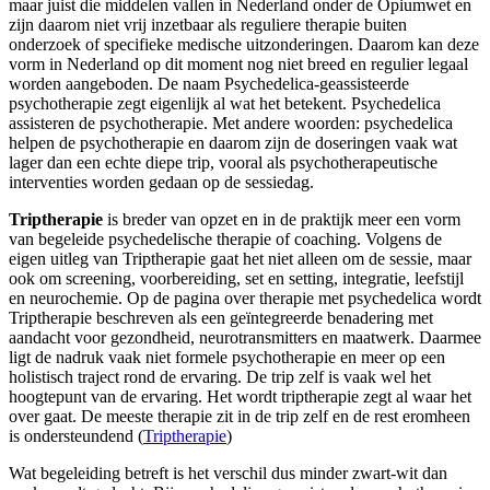
maar juist die middelen vallen in Nederland onder de Opiumwet en
zijn daarom niet vrij inzetbaar als reguliere therapie buiten
onderzoek of specifieke medische uitzonderingen. Daarom kan deze
vorm in Nederland op dit moment nog niet breed en regulier legaal
worden aangeboden. De naam Psychedelica-geassisteerde
psychotherapie zegt eigenlijk al wat het betekent. Psychedelica
assisteren de psychotherapie. Met andere woorden: psychedelica
helpen de psychotherapie en daarom zijn de doseringen vaak wat
lager dan een echte diepe trip, vooral als psychotherapeutische
interventies worden gedaan op de sessiedag.
Triptherapie
is breder van opzet en in de praktijk meer een vorm
van begeleide psychedelische therapie of coaching. Volgens de
eigen uitleg van Triptherapie gaat het niet alleen om de sessie, maar
ook om screening, voorbereiding, set en setting, integratie, leefstijl
en neurochemie. Op de pagina over therapie met psychedelica wordt
Triptherapie beschreven als een geïntegreerde benadering met
aandacht voor gezondheid, neurotransmitters en maatwerk. Daarmee
ligt de nadruk vaak niet formele psychotherapie en meer op een
holistisch traject rond de ervaring. De trip zelf is vaak wel het
hoogtepunt van de ervaring. Het wordt triptherapie zegt al waar het
over gaat. De meeste therapie zit in de trip zelf en de rest eromheen
is ondersteundend (
Triptherapie
)
Wat begeleiding betreft is het verschil dus minder zwart-wit dan