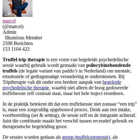
marcel
(@marcel)
Admin
Illustrious Member
2598 Berichten
153
1104
422
Truffel trip therapie
is een vorm van begeleide psychedelische
sessie waarbij gebruik wordt gemaakt van
psilocybinehoudende
truffels
(de legale variant van paddo’s in Nederland) om mentale,
emotionele of gedragsmatige verandering te ondersteunen. Bij
Triptherapie valt dit onder een bredere aanpak van
begeleide
psychedelische therapie
, waarbij niet alleen de hoog gedoseerde
truffelsessie zelf centraal staat, maar het hele traject eromheen.
In de praktijk betekent dit dat een truffelsessie niet zomaar “een trip”
is, maar een zorgvuldig opgebouwd proces. Denk aan een intake,
voorbereiding (set & setting), de sessie zelf en de integratie achteraf.
Juist die combinatie maakt het verschil tussen recreatief gebruik en
therapeutische begeleiding groot.
De sessies worden gedaan als
groep (truffelceremonie)
, als