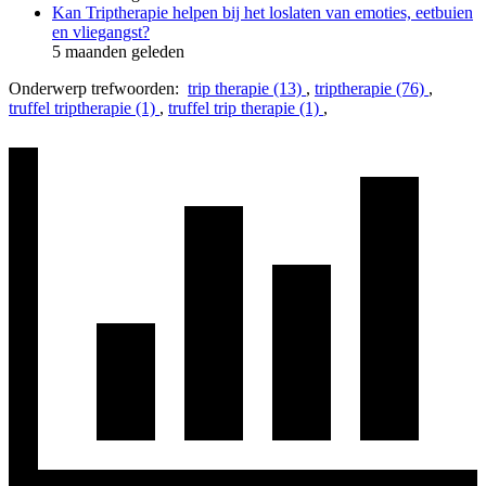
Kan Triptherapie helpen bij het loslaten van emoties, eetbuien
en vliegangst?
5 maanden geleden
Onderwerp trefwoorden:
trip therapie (13)
,
triptherapie (76)
,
truffel triptherapie (1)
,
truffel trip therapie (1)
,