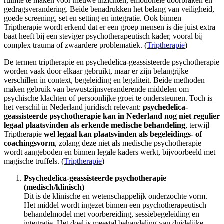
ruimte te maken voor nieuwe inzichten, emotionele doorbraken en
gedragsverandering. Beide benadrukken het belang van veiligheid,
goede screening, set en setting en integratie. Ook binnen
Triptherapie wordt erkend dat er een groep mensen is die juist extra
baat heeft bij een steviger psychotherapeutisch kader, vooral bij
complex trauma of zwaardere problematiek. (
Triptherapie
)
De termen triptherapie en psychedelica-geassisteerde psychotherapie
worden vaak door elkaar gebruikt, maar er zijn belangrijke
verschillen in context, begeleiding en legaliteit. Beide methoden
maken gebruik van bewustzijnsveranderende middelen om
psychische klachten of persoonlijke groei te ondersteunen. Toch is
het verschil in Nederland juridisch relevant:
psychedelica-
geassisteerde psychotherapie kan in Nederland nog niet regulier
legaal plaatsvinden als erkende medische behandeling
, terwijl
Triptherapie
wel legaal kan plaatsvinden als begeleidings- of
coachingsvorm
, zolang deze niet als medische psychotherapie
wordt aangeboden en binnen legale kaders werkt, bijvoorbeeld met
magische truffels. (
Triptherapie
)
Psychedelica-geassisteerde psychotherapie
(medisch/klinisch)
Dit is de klinische en wetenschappelijk onderzochte vorm.
Het middel wordt ingezet binnen een psychotherapeutisch
behandelmodel met voorbereiding, sessiebegeleiding en
integratie. Het doel is meestal behandeling van duidelijke