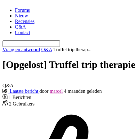
Ga
Forums
naar
Nieuw
de
Recensies
inhoud
Q&A
Contact
Vraag en antwoord
Q&A
Truffel trip therap...
[Opgelost]
Truffel trip therapie
Q&A
Laatste bericht
door
marcel
4 maanden geleden
1
Berichten
2
Gebruikers