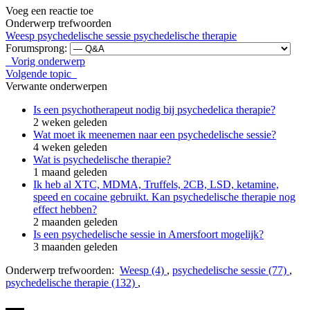
Voeg een reactie toe
Onderwerp trefwoorden
Weesp
psychedelische sessie
psychedelische therapie
Forumsprong:
Vorig onderwerp
Volgende topic
Verwante onderwerpen
Is een psychotherapeut nodig bij psychedelica therapie?
2 weken geleden
Wat moet ik meenemen naar een psychedelische sessie?
4 weken geleden
Wat is psychedelische therapie?
1 maand geleden
Ik heb al XTC, MDMA, Truffels, 2CB, LSD, ketamine,
speed en cocaine gebruikt. Kan psychedelische therapie nog
effect hebben?
2 maanden geleden
Is een psychedelische sessie in Amersfoort mogelijk?
3 maanden geleden
Onderwerp trefwoorden:
Weesp (4)
,
psychedelische sessie (77)
,
psychedelische therapie (132)
,