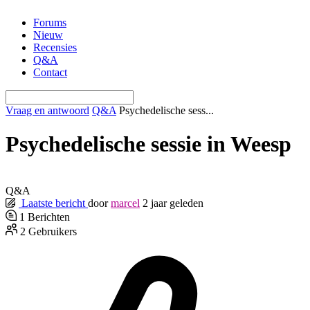
Ga
Forums
naar
Nieuw
de
Recensies
inhoud
Q&A
Contact
Vraag en antwoord
Q&A
Psychedelische sess...
Psychedelische sessie in Weesp
Q&A
Laatste bericht
door
marcel
2 jaar geleden
1
Berichten
2
Gebruikers