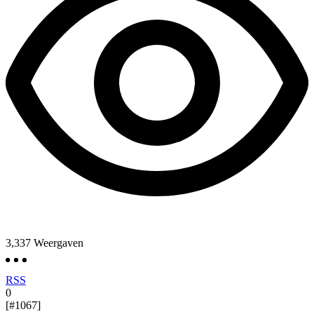
3,337
Weergaven
RSS
0
[#1067]