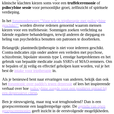
klinische klachten kiezen soms voor een
truffelceremonie
of
psilocybine sessie
voor persoonlijke groei, zelfinzicht of spirituele
verdieping.
In het
forumonderwerp “Voor wie is triptherapie met psilocybine
geschikt?”
worden diverse redenen genoemd waarom mensen
kiezen voor een truffelsessie. Sommigen zoeken verlichting na
falende reguliere behandelingen, terwijl anderen de diepgang en
heling van psychedelica benutten om patronen te doorbreken.
Belangrijk: plantmedicijntherapie is niet voor iedereen geschikt.
Contra-indicaties zijn onder andere een verleden met psychose,
schizofrenie, bipolaire stoornis type I, ernstige hartproblemen en het
gebruik van bepaalde medicatie zoals SSRI's of MAO-remmers. Om
te bepalen of jij veilig en effectief geholpen kunt worden, vul je het
best de
intake voor triptherapie
in.
Als je benieuwd bent naar ervaringen van anderen, bekijk dan ook
het
forumtopic over paddo's tegen depressie
of lees het inspirerende
verhaal over hoe
psilocybine zorgde voor een positieve spiraal bij
een depressieve cliënt
.
Ben je nieuwsgierig, maar nog wat terughoudend? Dan is een
groepsceremonie een laagdrempelige optie. De
agenda van open
groepsceremonies
geeft inzicht in de eerstvolgende mogelijkheden.