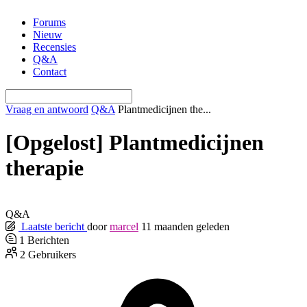
Ga
Forums
naar
Nieuw
de
Recensies
inhoud
Q&A
Contact
Vraag en antwoord
Q&A
Plantmedicijnen the...
[Opgelost]
Plantmedicijnen
therapie
Q&A
Laatste bericht
door
marcel
11 maanden geleden
1
Berichten
2
Gebruikers