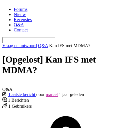
Ga
Forums
naar
Nieuw
de
Recensies
inhoud
Q&A
Contact
Vraag en antwoord
Q&A
Kan IFS met MDMA?
[Opgelost]
Kan IFS met
MDMA?
Q&A
Laatste bericht
door
marcel
1 jaar geleden
1
Berichten
1
Gebruikers