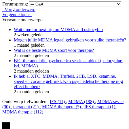
Forumsprong:
Vorig onderwerp
Volgende topic
Verwante onderwerpen
Wait time for next trip on MDMA and psilocybin
2 weken geleden
Mogen jullie MDMA legaal gebruiken voor zulke therapieën?
1 maand geleden
Wat is de beste MDMA soort voor therapie?
2 maanden geleden
BIG therapeut die psychedelica sessie aanbiedt (psilocybine,
lsd, MDMA)
2 maanden geleden
Ik heb al XTC, MDMA, Truffels, 2CB, LSD, ketamine,
speed en cocaine gebruikt. Kan psychedelische therapie nog
effect hebben?
2 maanden geleden
Onderwerp trefwoorden:
IFS (11)
,
MDMA (198)
,
MDMA sessie
(90)
,
therapeut (21)
,
MDMA therapeut (5)
,
IFS therapeut (1)
,
MDMA therapie (112)
,