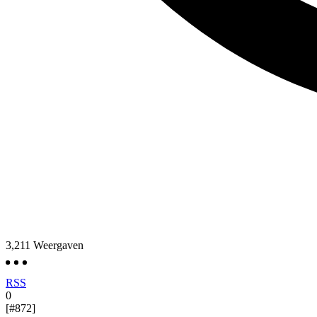
3,211
Weergaven
RSS
0
[#872]