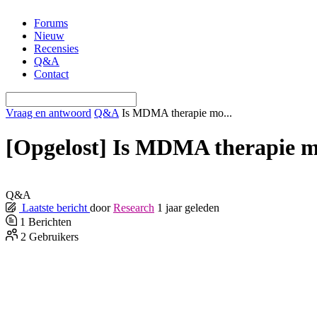
Ga
Forums
naar
Nieuw
de
Recensies
inhoud
Q&A
Contact
Vraag en antwoord
Q&A
Is MDMA therapie mo...
[Opgelost]
Is MDMA therapie mog
Q&A
Laatste bericht
door
Research
1 jaar geleden
1
Berichten
2
Gebruikers