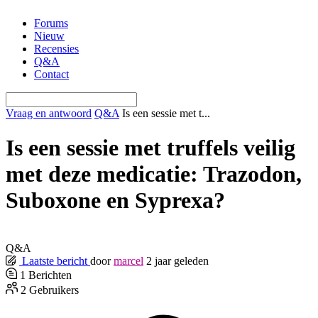
Ga
Forums
naar
Nieuw
de
Recensies
inhoud
Q&A
Contact
Vraag en antwoord
Q&A
Is een sessie met t...
Is een sessie met truffels veilig
met deze medicatie: Trazodon,
Suboxone en Syprexa?
Q&A
Laatste bericht
door
marcel
2 jaar geleden
1
Berichten
2
Gebruikers