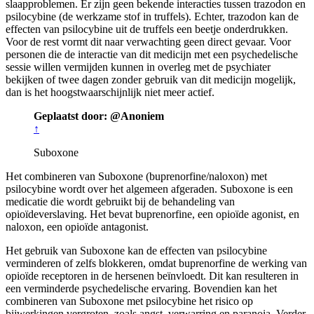
slaapproblemen. Er zijn geen bekende interacties tussen trazodon en
psilocybine (de werkzame stof in truffels). Echter, trazodon kan de
effecten van psilocybine uit de truffels een beetje onderdrukken.
Voor de rest vormt dit naar verwachting geen direct gevaar. Voor
personen die de interactie van dit medicijn met een psychedelische
sessie willen vermijden kunnen in overleg met de psychiater
bekijken of twee dagen zonder gebruik van dit medicijn mogelijk,
dan is het hoogstwaarschijnlijk niet meer actief.
Geplaatst door: @Anoniem
↑
Suboxone
Het combineren van Suboxone (buprenorfine/naloxon) met
psilocybine wordt over het algemeen afgeraden. Suboxone is een
medicatie die wordt gebruikt bij de behandeling van
opioïdeverslaving. Het bevat buprenorfine, een opioïde agonist, en
naloxon, een opioïde antagonist.
Het gebruik van Suboxone kan de effecten van psilocybine
verminderen of zelfs blokkeren, omdat buprenorfine de werking van
opioïde receptoren in de hersenen beïnvloedt. Dit kan resulteren in
een verminderde psychedelische ervaring. Bovendien kan het
combineren van Suboxone met psilocybine het risico op
bijwerkingen vergroten, zoals angst, verwarring en paranoia. Verder