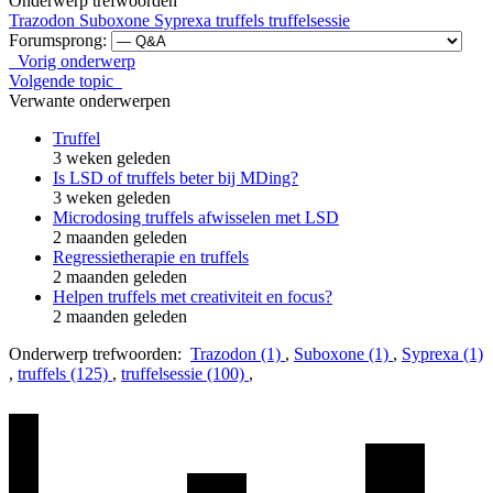
Onderwerp trefwoorden
Trazodon
Suboxone
Syprexa
truffels
truffelsessie
Forumsprong:
Vorig onderwerp
Volgende topic
Verwante onderwerpen
Truffel
3 weken geleden
Is LSD of truffels beter bij MDing?
3 weken geleden
Microdosing truffels afwisselen met LSD
2 maanden geleden
Regressietherapie en truffels
2 maanden geleden
Helpen truffels met creativiteit en focus?
2 maanden geleden
Onderwerp trefwoorden:
Trazodon (1)
,
Suboxone (1)
,
Syprexa (1)
,
truffels (125)
,
truffelsessie (100)
,