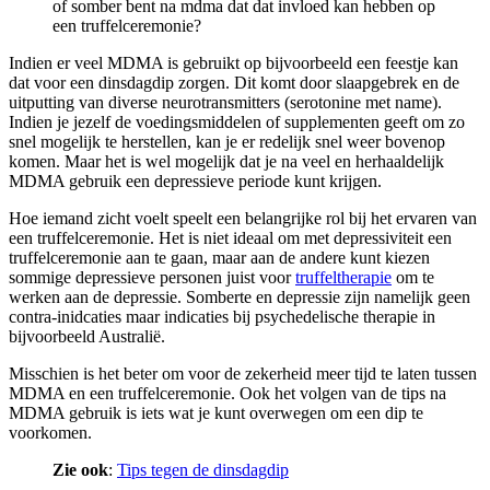
of somber bent na mdma dat dat invloed kan hebben op
een truffelceremonie?
Indien er veel MDMA is gebruikt op bijvoorbeeld een feestje kan
dat voor een dinsdagdip zorgen. Dit komt door slaapgebrek en de
uitputting van diverse neurotransmitters (serotonine met name).
Indien je jezelf de voedingsmiddelen of supplementen geeft om zo
snel mogelijk te herstellen, kan je er redelijk snel weer bovenop
komen. Maar het is wel mogelijk dat je na veel en herhaaldelijk
MDMA gebruik een depressieve periode kunt krijgen.
Hoe iemand zicht voelt speelt een belangrijke rol bij het ervaren van
een truffelceremonie. Het is niet ideaal om met depressiviteit een
truffelceremonie aan te gaan, maar aan de andere kunt kiezen
sommige depressieve personen juist voor
truffeltherapie
om te
werken aan de depressie. Somberte en depressie zijn namelijk geen
contra-inidcaties maar indicaties bij psychedelische therapie in
bijvoorbeeld Australië.
Misschien is het beter om voor de zekerheid meer tijd te laten tussen
MDMA en een truffelceremonie. Ook het volgen van de tips na
MDMA gebruik is iets wat je kunt overwegen om een dip te
voorkomen.
Zie ook
:
Tips tegen de dinsdagdip