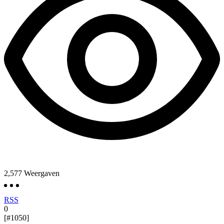
2,577
Weergaven
RSS
0
[#1050]