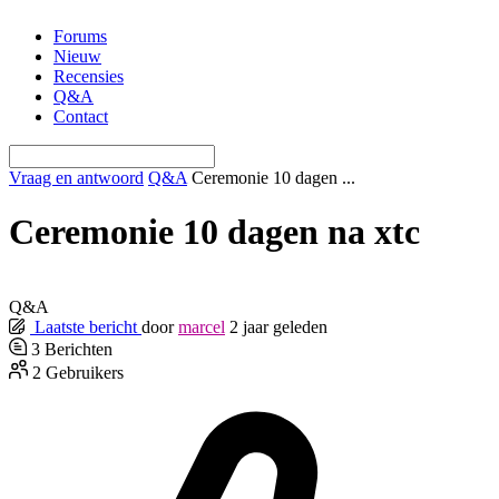
Ga
Forums
naar
Nieuw
de
Recensies
inhoud
Q&A
Contact
Vraag en antwoord
Q&A
Ceremonie 10 dagen ...
Ceremonie 10 dagen na xtc
Q&A
Laatste bericht
door
marcel
2 jaar geleden
3
Berichten
2
Gebruikers