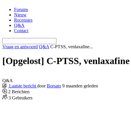
Ga
Forums
naar
Nieuw
de
Recensies
inhoud
Q&A
Contact
Vraag en antwoord
Q&A
C-PTSS, venlaxafine...
[Opgelost]
C-PTSS, venlaxafin
Q&A
Laatste bericht
door
Borsato
9 maanden geleden
2
Berichten
3
Gebruikers