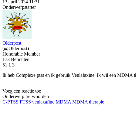
13 april 2024 11:31
Onderwerpstarter
Olderpost
(@Olderpost)
Honorable Member
173 Berichten
51
1
3
Ik heb Complexe ptss en ik gebruik Venlafaxine. Ik wil een MDMA the
Voeg een reactie toe
Onderwerp trefwoorden
C-PTSS
PTSS
venlaxafine
MDMA
MDMA therapie