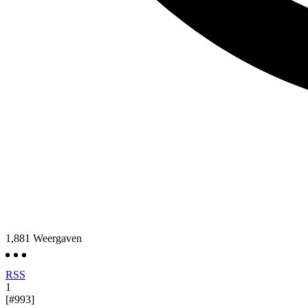
1,881
Weergaven
RSS
1
[#993]