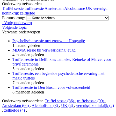
Onderwerp trefwoorden
Truffel sessie
truffelsessie
Amsterdam
Alcoholisme
UK
verenigd
koninkrijk
zelfliefde
Forumsprong:
Vorig onderwerp
Volgende topic
Verwante onderwerpen
Psychelische sessie met vrouw uit Hongarije
1 maand geleden
MDMA sessie bij verwaarlozing jeugd
4 maanden geleden
Truffel sessie in Delft: kies Janneke, Reineke of Marcel voor
privé ceremonie
5 maanden geleden
Truffelsessie: een begeleide psychedelische ervaring met
magic truffels
7 maanden geleden
Truffelsessie in Den Bosch voor volwassenheid
8 maanden geleden
Onderwerp trefwoorden:
Truffel sessie (86)
,
truffelsessie (99)
,
Amsterdam (66)
,
Alcoholisme (3)
,
UK (4)
,
verenigd koninkrijk (2)
,
zelfliefde (4)
,