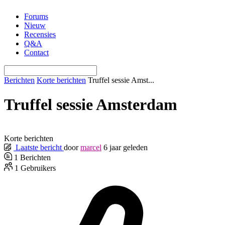
Ga
Forums
naar
Nieuw
de
Recensies
inhoud
Q&A
Contact
Berichten
Korte berichten
Truffel sessie Amst...
Truffel sessie Amsterdam
Korte berichten
Laatste bericht
door
marcel
6 jaar geleden
1
Berichten
1
Gebruikers