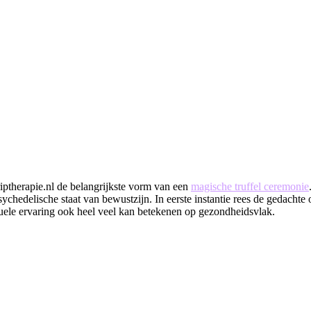
riptherapie.nl de belangrijkste vorm van een
magische truffel ceremonie
sychedelische staat van bewustzijn. In eerste instantie rees de gedachte
tuele ervaring ook heel veel kan betekenen op gezondheidsvlak.