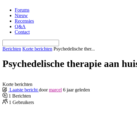
Ga
Forums
naar
Nieuw
de
Recensies
inhoud
Q&A
Contact
Berichten
Korte berichten
Psychedelische ther...
Psychedelische therapie aan hui
Korte berichten
Laatste bericht
door
marcel
6 jaar geleden
1
Berichten
1
Gebruikers