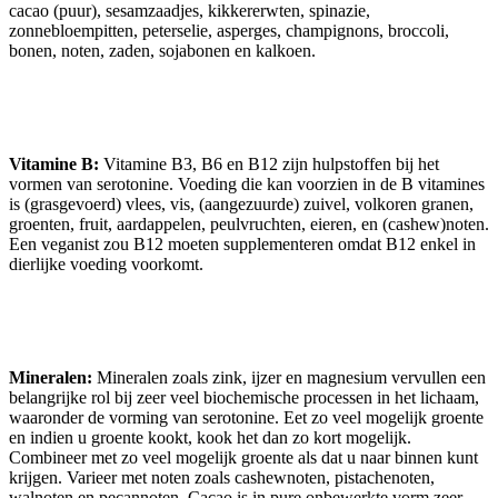
cacao (puur), sesamzaadjes, kikkererwten, spinazie,
zonnebloempitten, peterselie, asperges, champignons, broccoli,
bonen, noten, zaden, sojabonen en kalkoen.
Vitamine B:
Vitamine B3, B6 en B12 zijn hulpstoffen bij het
vormen van serotonine. Voeding die kan voorzien in de B vitamines
is (grasgevoerd) vlees, vis, (aangezuurde) zuivel, volkoren granen,
groenten, fruit, aardappelen, peulvruchten, eieren, en (cashew)noten.
Een veganist zou B12 moeten supplementeren omdat B12 enkel in
dierlijke voeding voorkomt.
Mineralen:
Mineralen zoals zink, ijzer en magnesium vervullen een
belangrijke rol bij zeer veel biochemische processen in het lichaam,
waaronder de vorming van serotonine. Eet zo veel mogelijk groente
en indien u groente kookt, kook het dan zo kort mogelijk.
Combineer met zo veel mogelijk groente als dat u naar binnen kunt
krijgen. Varieer met noten zoals cashewnoten, pistachenoten,
walnoten en pecannoten. Cacao is in pure onbewerkte vorm zeer