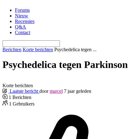
Ga
Forums
naar
Nieuw
de
Recensies
inhoud
Q&A
Contact
Berichten
Korte berichten
Psychedelica tegen ...
Psychedelica tegen Parkinson
Korte berichten
Laatste bericht
door
marcel
7 jaar geleden
1
Berichten
1
Gebruikers