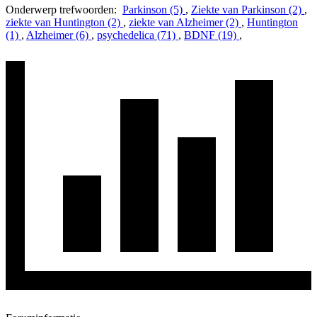
Onderwerp trefwoorden:
Parkinson (5)
,
Ziekte van Parkinson (2)
,
ziekte van Huntington (2)
,
ziekte van Alzheimer (2)
,
Huntington
(1)
,
Alzheimer (6)
,
psychedelica (71)
,
BDNF (19)
,