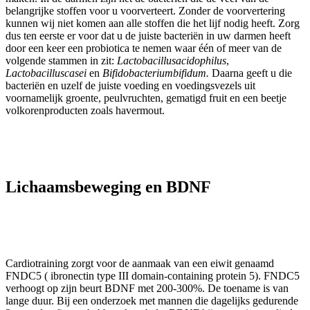
belangrijke stoffen voor u voorverteert. Zonder de voorvertering
kunnen wij niet komen aan alle stoffen die het lijf nodig heeft. Zorg
dus ten eerste er voor dat u de juiste bacteriën in uw darmen heeft
door een keer een probiotica te nemen waar één of meer van de
volgende stammen in zit:
Lactobacillusacidophilus
,
Lactobacilluscasei
en
Bifidobacteriumbifidum.
Daarna geeft u die
bacteriën en uzelf de juiste voeding en voedingsvezels uit
voornamelijk groente, peulvruchten, gematigd fruit en een beetje
volkorenproducten zoals havermout.
Lichaamsbeweging en BDNF
Cardiotraining zorgt voor de aanmaak van een eiwit genaamd
FNDC5 ( ibronectin type III domain-containing protein 5). FNDC5
verhoogt op zijn beurt BDNF met 200-300%. De toename is van
lange duur. Bij een onderzoek met mannen die dagelijks gedurende