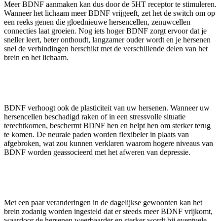
Meer BDNF aanmaken kan dus door de 5HT receptor te stimuleren.
Wanneer het lichaam meer BDNF vrijgeeft, zet het de switch om op
een reeks genen die gloednieuwe hersencellen, zenuwcellen
connecties laat groeien. Nog iets hoger BDNF zorgt ervoor dat je
sneller leert, beter onthoudt, langzamer ouder wordt en je hersenen
snel de verbindingen herschikt met de verschillende delen van het
brein en het lichaam.
BDNF verhoogt ook de plasticiteit van uw hersenen. Wanneer uw
hersencellen beschadigd raken of in een stressvolle situatie
terechtkomen, beschermt BDNF hen en helpt hen om sterker terug
te komen. De neurale paden worden flexibeler in plaats van
afgebroken, wat zou kunnen verklaren waarom hogere niveaus van
BDNF worden geassocieerd met het afweren van depressie.
Met een paar veranderingen in de dagelijkse gewoonten kan het
brein zodanig worden ingesteld dat er steeds meer BDNF vrijkomt,
waardoor de hersenen weerbaarder en sterker wordt bij eventuele