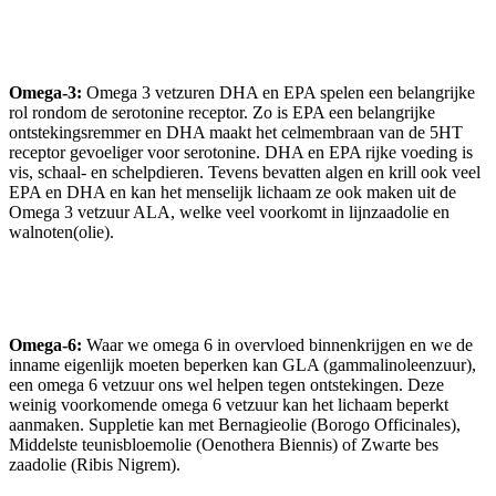
Omega-3:
Omega 3 vetzuren DHA en EPA spelen een belangrijke
rol rondom de serotonine receptor. Zo is EPA een belangrijke
ontstekingsremmer en DHA maakt het celmembraan van de 5HT
receptor gevoeliger voor serotonine. DHA en EPA rijke voeding is
vis, schaal- en schelpdieren. Tevens bevatten algen en krill ook veel
EPA en DHA en kan het menselijk lichaam ze ook maken uit de
Omega 3 vetzuur ALA, welke veel voorkomt in lijnzaadolie en
walnoten(olie).
Omega-6:
Waar we omega 6 in overvloed binnenkrijgen en we de
inname eigenlijk moeten beperken kan GLA (gammalinoleenzuur),
een omega 6 vetzuur ons wel helpen tegen ontstekingen. Deze
weinig voorkomende omega 6 vetzuur kan het lichaam beperkt
aanmaken. Suppletie kan met Bernagieolie (Borogo Officinales),
Middelste teunisbloemolie (Oenothera Biennis) of Zwarte bes
zaadolie (Ribis Nigrem).