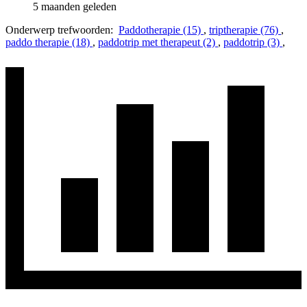
5 maanden geleden
Onderwerp trefwoorden:
Paddotherapie (15)
,
triptherapie (76)
,
paddo therapie (18)
,
paddotrip met therapeut (2)
,
paddotrip (3)
,