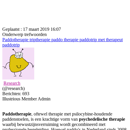
Geplaatst : 17 maart 2019 16:07
Onderwerp trefwoorden
Paddotherapie
triptherapie
paddo therapie
paddotrip met therapeut
paddotrip
Research
(@research)
Berichten: 693
Illustrious Member
Admin
Paddotherapie
, oftewel therapie met psilocybine-houdende
paddenstoelen, is een krachtige vorm van
psychedelische therapie
waarbij bewustzijnsverruiming wordt gecombineerd met
professionele begeleiding. Hoewel paddo's in Nederland sinds 2008