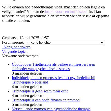
Wil je ervaren hoe paddotherapie voelt, maar dan op een legale en
veilige manier? Vul dan de
intake voor een truffelsessi
e
in. Dan
beoordelen wij je geschiktheid en stemmen we een sessie af op jouw
situatie en doelen.
Geplaatst : 18 mei 2025 11:57
Forumsprong:
Vorig onderwerp
Volgende topic
Verwante onderwerpen
Copilot over Triptherapie als veilige en meest ervaren
aanbieder van psychedelische sessies
3 maanden geleden
Individuele, duo en groepsessies met psychedelica bij
Triptherapie Nederland
4 maanden geleden
Triptherapie is geen scam maar echt
4 maanden geleden
Triptherapie is een bedrijfsnaam en protocol
5 maanden geleden
Verschillende vormen van psychedelische therapie