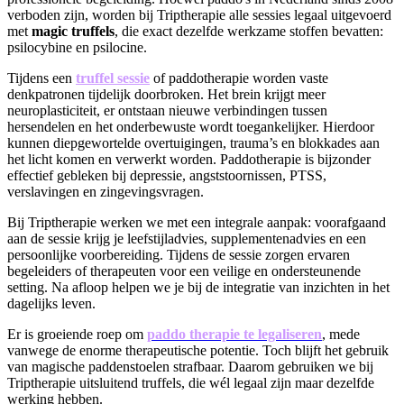
verboden zijn, worden bij Triptherapie alle sessies legaal uitgevoerd
met
magic truffels
, die exact dezelfde werkzame stoffen bevatten:
psilocybine en psilocine.
Tijdens een
truffel sessie
of paddotherapie worden vaste
denkpatronen tijdelijk doorbroken. Het brein krijgt meer
neuroplasticiteit, er ontstaan nieuwe verbindingen tussen
hersendelen en het onderbewuste wordt toegankelijker. Hierdoor
kunnen diepgewortelde overtuigingen, trauma’s en blokkades aan
het licht komen en verwerkt worden. Paddotherapie is bijzonder
effectief gebleken bij depressie, angststoornissen, PTSS,
verslavingen en zingevingsvragen.
Bij
Triptherapie
werken we met een integrale aanpak: voorafgaand
aan de sessie krijg je leefstijladvies, supplementenadvies en een
persoonlijke voorbereiding. Tijdens de sessie zorgen ervaren
begeleiders of therapeuten voor een veilige en ondersteunende
setting. Na afloop helpen we je bij de integratie van inzichten in het
dagelijks leven.
Er is groeiende roep om
paddo therapie te legaliseren
, mede
vanwege de enorme therapeutische potentie. Toch blijft het gebruik
van magische paddenstoelen strafbaar. Daarom gebruiken we bij
Triptherapie uitsluitend truffels, die wél legaal zijn maar dezelfde
werking hebben.