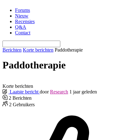
Ga
Forums
naar
Nieuw
de
Recensies
inhoud
Q&A
Contact
Berichten
Korte berichten
Paddotherapie
Paddotherapie
Korte berichten
Laatste bericht
door
Research
1 jaar geleden
2
Berichten
2
Gebruikers