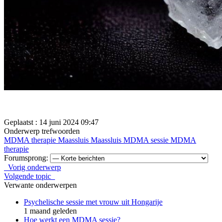
Geplaatst : 14 juni 2024 09:47
Onderwerp trefwoorden
MDMA therapie Maassluis
Maassluis
MDMA sessie
MDMA
therapie
Forumsprong:
Vorig onderwerp
Volgende topic
Verwante onderwerpen
Psychelische sessie met vrouw uit Hongarije
1 maand geleden
Hoe werkt een MDMA sessie?