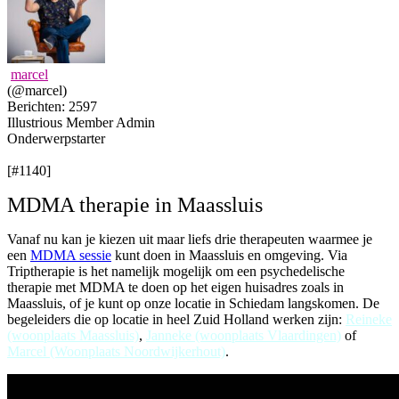
marcel
(@marcel)
Berichten: 2597
Illustrious Member
Admin
Onderwerpstarter
[#1140]
MDMA therapie in Maassluis
Vanaf nu kan je kiezen uit maar liefs drie therapeuten waarmee je
een
MDMA sessie
kunt doen in Maassluis en omgeving. Via
Triptherapie is het namelijk mogelijk om een psychedelische
therapie met MDMA te doen op het eigen huisadres zoals in
Maassluis, of je kunt op onze locatie in Schiedam langskomen. De
begeleiders die op locatie in heel Zuid Holland werken zijn:
Reineke
(woonplaats Maassluis)
,
Janneke (woonplaats Vlaardingen)
of
Marcel (Woonplaats Noordwijkerhout)
.