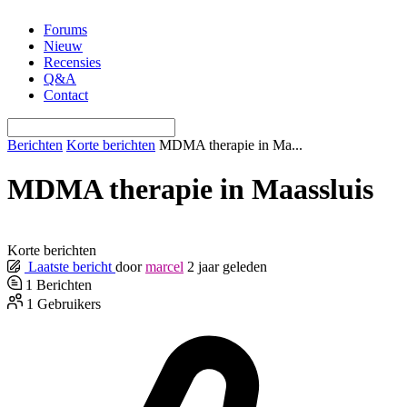
Ga
Forums
naar
Nieuw
de
Recensies
inhoud
Q&A
Contact
Berichten
Korte berichten
MDMA therapie in Ma...
MDMA therapie in Maassluis
Korte berichten
Laatste bericht
door
marcel
2 jaar geleden
1
Berichten
1
Gebruikers