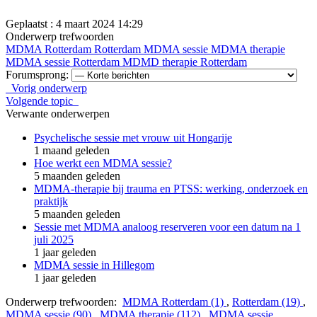
Geplaatst : 4 maart 2024 14:29
Onderwerp trefwoorden
MDMA Rotterdam
Rotterdam
MDMA sessie
MDMA therapie
MDMA sessie Rotterdam
MDMD therapie Rotterdam
Forumsprong:
Vorig onderwerp
Volgende topic
Verwante onderwerpen
Psychelische sessie met vrouw uit Hongarije
1 maand geleden
Hoe werkt een MDMA sessie?
5 maanden geleden
MDMA-therapie bij trauma en PTSS: werking, onderzoek en
praktijk
5 maanden geleden
Sessie met MDMA analoog reserveren voor een datum na 1
juli 2025
1 jaar geleden
MDMA sessie in Hillegom
1 jaar geleden
Onderwerp trefwoorden:
MDMA Rotterdam (1)
,
Rotterdam (19)
,
MDMA sessie (90)
,
MDMA therapie (112)
,
MDMA sessie