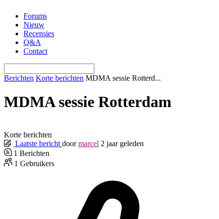
Ga
Forums
naar
Nieuw
de
Recensies
inhoud
Q&A
Contact
Berichten
Korte berichten
MDMA sessie Rotterd...
MDMA sessie Rotterdam
Korte berichten
Laatste bericht
door
marcel
2 jaar geleden
1
Berichten
1
Gebruikers