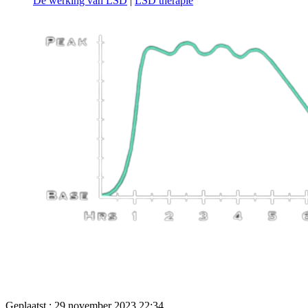
De werking van LSD
|
LSD therapie
Geplaatst : 29 november 2023 22:34