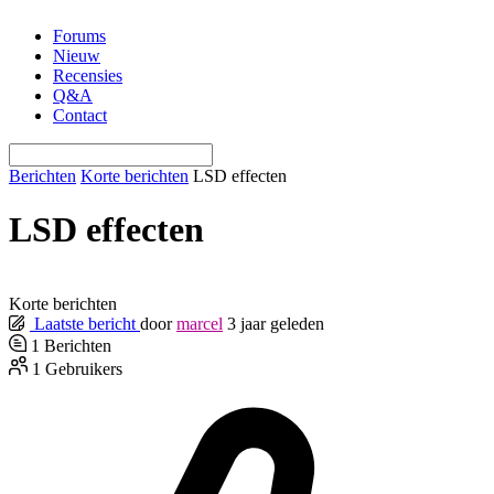
Ga
Forums
naar
Nieuw
de
Recensies
inhoud
Q&A
Contact
Berichten
Korte berichten
LSD effecten
LSD effecten
Korte berichten
Laatste bericht
door
marcel
3 jaar geleden
1
Berichten
1
Gebruikers