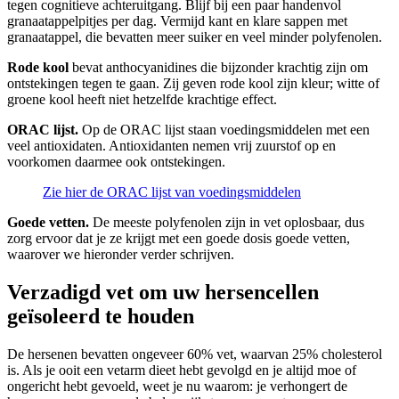
tegen cognitieve achteruitgang. Blijf bij een paar handenvol
granaatappelpitjes per dag. Vermijd kant en klare sappen met
granaatappel, die bevatten meer suiker en veel minder polyfenolen.
Rode kool
bevat anthocyanidines die bijzonder krachtig zijn om
ontstekingen tegen te gaan. Zij geven rode kool zijn kleur; witte of
groene kool heeft niet hetzelfde krachtige effect.
ORAC lijst.
Op de ORAC lijst staan voedingsmiddelen met een
veel antioxidaten. Antioxidanten nemen vrij zuurstof op en
voorkomen daarmee ook ontstekingen.
Zie hier de ORAC lijst van voedingsmiddelen
Goede vetten.
De meeste polyfenolen zijn in vet oplosbaar, dus
zorg ervoor dat je ze krijgt met een goede dosis goede vetten,
waarover we hieronder verder schrijven.
Verzadigd vet om uw hersencellen
geïsoleerd te houden
De hersenen bevatten ongeveer 60% vet, waarvan 25% cholesterol
is. Als je ooit een vetarm dieet hebt gevolgd en je altijd moe of
ongericht hebt gevoeld, weet je nu waarom: je verhongert de