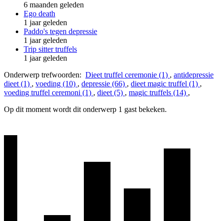
6 maanden geleden
Ego death
1 jaar geleden
Paddo's tegen depressie
1 jaar geleden
Trip sitter truffels
1 jaar geleden
Onderwerp trefwoorden:
Dieet truffel ceremonie (1)
,
antidepressie
dieet (1)
,
voeding (10)
,
depressie (66)
,
dieet magic truffel (1)
,
voeding truffel ceremoni (1)
,
dieet (5)
,
magic truffels (14)
,
Op dit moment wordt dit onderwerp 1 gast bekeken.