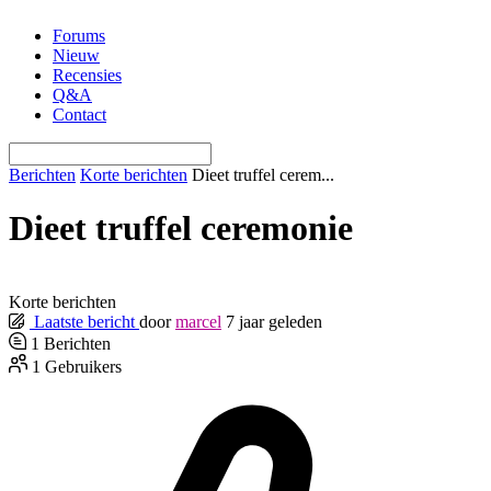
Ga
Forums
naar
Nieuw
de
Recensies
inhoud
Q&A
Contact
Berichten
Korte berichten
Dieet truffel cerem...
Dieet truffel ceremonie
Korte berichten
Laatste bericht
door
marcel
7 jaar geleden
1
Berichten
1
Gebruikers