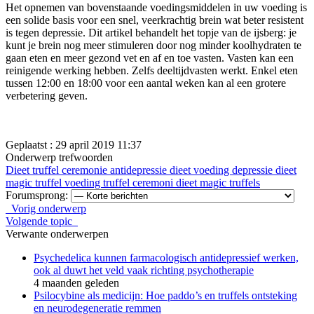
Het opnemen van bovenstaande voedingsmiddelen in uw voeding is
een solide basis voor een snel, veerkrachtig brein wat beter resistent
is tegen depressie. Dit artikel behandelt het topje van de ijsberg: je
kunt je brein nog meer stimuleren door nog minder koolhydraten te
gaan eten en meer gezond vet en af ​​en toe vasten. Vasten kan een
reinigende werking hebben. Zelfs deeltijdvasten werkt. Enkel eten
tussen 12:00 en 18:00 voor een aantal weken kan al een grotere
verbetering geven.
Geplaatst : 29 april 2019 11:37
Onderwerp trefwoorden
Dieet truffel ceremonie
antidepressie dieet
voeding
depressie
dieet
magic truffel
voeding truffel ceremoni
dieet
magic truffels
Forumsprong:
Vorig onderwerp
Volgende topic
Verwante onderwerpen
Psychedelica kunnen farmacologisch antidepressief werken,
ook al duwt het veld vaak richting psychotherapie
4 maanden geleden
Psilocybine als medicijn: Hoe paddo’s en truffels ontsteking
en neurodegeneratie remmen