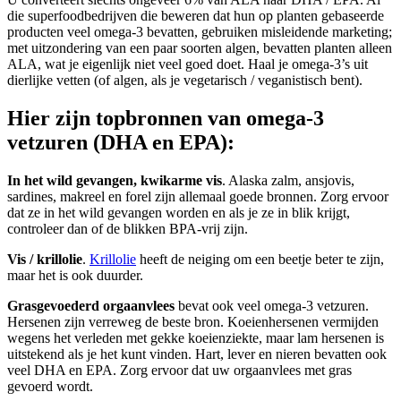
die superfoodbedrijven die beweren dat hun op planten gebaseerde
producten veel omega-3 bevatten, gebruiken misleidende marketing;
met uitzondering van een paar soorten algen, bevatten planten alleen
ALA, wat je eigenlijk niet veel goed doet. Haal je omega-3’s uit
dierlijke vetten (of algen, als je vegetarisch / veganistisch bent).
Hier zijn topbronnen van omega-3
vetzuren (DHA en EPA):
In het wild gevangen, kwikarme vis
. Alaska zalm, ansjovis,
sardines, makreel en forel zijn allemaal goede bronnen. Zorg ervoor
dat ze in het wild gevangen worden en als je ze in blik krijgt,
controleer dan of de blikken BPA-vrij zijn.
Vis / krillolie
.
Krillolie
heeft de neiging om een ​​beetje beter te zijn,
maar het is ook duurder.
Grasgevoederd orgaanvlees
bevat ook veel omega-3 vetzuren.
Hersenen zijn verreweg de beste bron. Koeienhersenen vermijden
wegens het verleden met gekke koeienziekte, maar lam hersenen is
uitstekend als je het kunt vinden. Hart, lever en nieren bevatten ook
veel DHA en EPA. Zorg ervoor dat uw orgaanvlees met gras
gevoerd wordt.