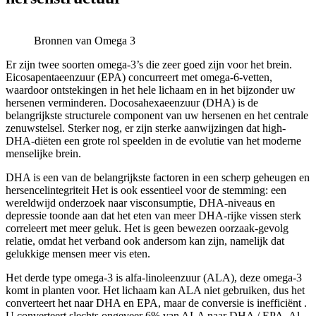
Bronnen van Omega 3
Er zijn twee soorten omega-3’s die zeer goed zijn voor het brein.
Eicosapentaeenzuur (EPA) concurreert met omega-6-vetten,
waardoor ontstekingen in het hele lichaam en in het bijzonder uw
hersenen verminderen. Docosahexaeenzuur (DHA) is de
belangrijkste structurele component van uw hersenen en het centrale
zenuwstelsel. Sterker nog, er zijn sterke aanwijzingen dat high-
DHA-diëten een grote rol speelden in de evolutie van het moderne
menselijke brein.
DHA is een van de belangrijkste factoren in een scherp geheugen en
hersencelintegriteit Het is ook essentieel voor de stemming: een
wereldwijd onderzoek naar visconsumptie, DHA-niveaus en
depressie toonde aan dat het eten van meer DHA-rijke vissen sterk
correleert met meer geluk. Het is geen bewezen oorzaak-gevolg
relatie, omdat het verband ook andersom kan zijn, namelijk dat
gelukkige mensen meer vis eten.
Het derde type omega-3 is alfa-linoleenzuur (ALA), deze omega-3
komt in planten voor. Het lichaam kan ALA niet gebruiken, dus het
converteert het naar DHA en EPA, maar de conversie is inefficiënt .
U converteert slechts ongeveer 6% van ALA naar DHA / EPA. Al