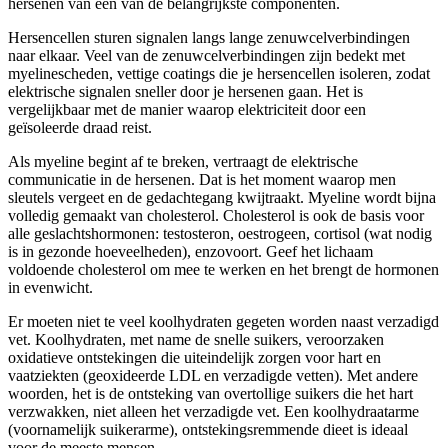
hersenen van een van de belangrijkste componenten.
Hersencellen sturen signalen langs lange zenuwcelverbindingen
naar elkaar. Veel van de zenuwcelverbindingen zijn bedekt met
myelinescheden, vettige coatings die je hersencellen isoleren, zodat
elektrische signalen sneller door je hersenen gaan. Het is
vergelijkbaar met de manier waarop elektriciteit door een
geïsoleerde draad reist.
Als myeline begint af te breken, vertraagt ​​de elektrische
communicatie in de hersenen. Dat is het moment waarop men
sleutels vergeet en de gedachtegang kwijtraakt. Myeline wordt bijna
volledig gemaakt van cholesterol. Cholesterol is ook de basis voor
alle geslachtshormonen: testosteron, oestrogeen, cortisol (wat nodig
is in gezonde hoeveelheden), enzovoort. Geef het lichaam
voldoende cholesterol om mee te werken en het brengt de hormonen
in evenwicht.
Er moeten niet te veel koolhydraten gegeten worden naast verzadigd
vet. Koolhydraten, met name de snelle suikers, veroorzaken
oxidatieve ontstekingen die uiteindelijk zorgen voor hart en
vaatziekten (geoxideerde LDL en verzadigde vetten). Met andere
woorden, het is de ontsteking van overtollige suikers die het hart
verzwakken, niet alleen het verzadigde vet. Een koolhydraatarme
(voornamelijk suikerarme), ontstekingsremmende dieet is ideaal
voor de meeste mensen.