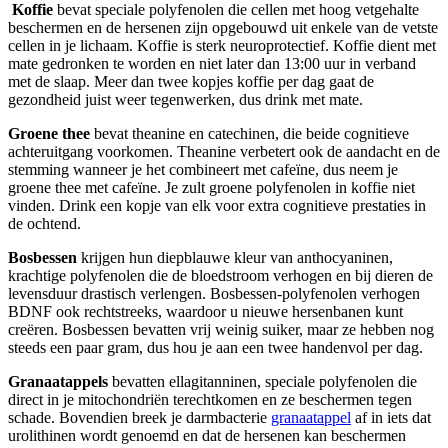
Koffie
bevat speciale polyfenolen die cellen met hoog vetgehalte
beschermen en de hersenen zijn opgebouwd uit enkele van de vetste
cellen in je lichaam. Koffie is sterk neuroprotectief. Koffie dient met
mate gedronken te worden en niet later dan 13:00 uur in verband
met de slaap. Meer dan twee kopjes koffie per dag gaat de
gezondheid juist weer tegenwerken, dus drink met mate.
Groene thee
bevat theanine en catechinen, die beide cognitieve
achteruitgang voorkomen. Theanine verbetert ook de aandacht en de
stemming wanneer je het combineert met cafeïne, dus neem je
groene thee met cafeïne. Je zult groene polyfenolen in koffie niet
vinden. Drink een kopje van elk voor extra cognitieve prestaties in
de ochtend.
Bosbessen
krijgen hun diepblauwe kleur van anthocyaninen,
krachtige polyfenolen die de bloedstroom verhogen en bij dieren de
levensduur drastisch verlengen. Bosbessen-polyfenolen verhogen
BDNF ook rechtstreeks, waardoor u nieuwe hersenbanen kunt
creëren. Bosbessen bevatten vrij weinig suiker, maar ze hebben nog
steeds een paar gram, dus hou je aan een twee handenvol per dag.
Granaatappels
bevatten ellagitanninen, speciale polyfenolen die
direct in je mitochondriën terechtkomen en ze beschermen tegen
schade. Bovendien breek je darmbacterie
granaatappel
af in iets dat
urolithinen wordt genoemd en dat de hersenen kan beschermen