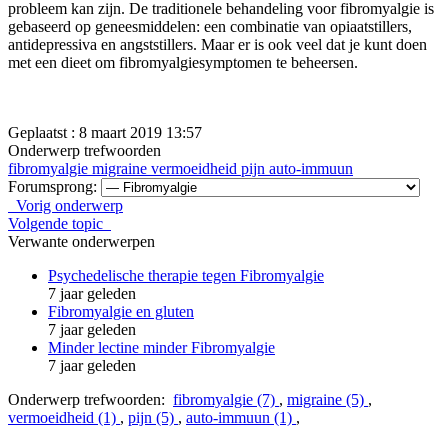
probleem kan zijn.
De traditionele behandeling voor fibromyalgie is
gebaseerd op geneesmiddelen: een combinatie van opiaatstillers,
antidepressiva en angststillers.
Maar er is ook veel dat je kunt doen
met een dieet om fibromyalgiesymptomen te beheersen.
Geplaatst : 8 maart 2019 13:57
Onderwerp trefwoorden
fibromyalgie
migraine
vermoeidheid
pijn
auto-immuun
Forumsprong:
Vorig onderwerp
Volgende topic
Verwante onderwerpen
Psychedelische therapie tegen Fibromyalgie
7 jaar geleden
Fibromyalgie en gluten
7 jaar geleden
Minder lectine minder Fibromyalgie
7 jaar geleden
Onderwerp trefwoorden:
fibromyalgie (7)
,
migraine (5)
,
vermoeidheid (1)
,
pijn (5)
,
auto-immuun (1)
,