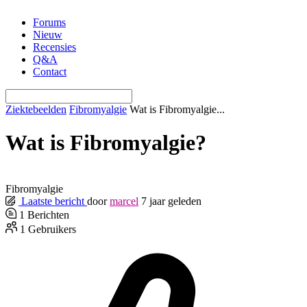
Ga
Forums
naar
Nieuw
de
Recensies
inhoud
Q&A
Contact
Ziektebeelden
Fibromyalgie
Wat is Fibromyalgie...
Wat is Fibromyalgie?
Fibromyalgie
Laatste bericht
door
marcel
7 jaar geleden
1
Berichten
1
Gebruikers